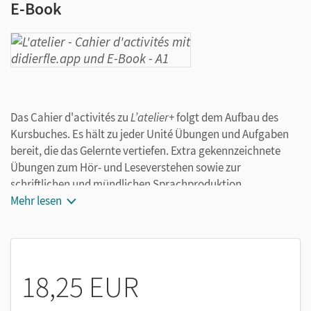
E-Book
Das Cahier d'activités zu
L’atelier+
folgt dem Aufbau des
Kursbuches. Es hält zu jeder Unité Übungen und Aufgaben
bereit, die das Gelernte vertiefen. Extra gekennzeichnete
Übungen zum Hör- und Leseverstehen sowie zur
schriftlichen und mündlichen Sprachproduktion
unterstützen die gezielte Vorbereitung auf die DELF-
Mehr lesen
Prüfung.
Die Lösungen sind im Anhang des Cahiers.
Die Audios zum Cahier lassen sich unkompliziert über
didierfle.app aufrufen.
18,25 EUR