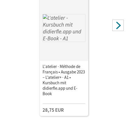
L'atelier · Méthode de
Français • Ausgabe 2023
– L’atelier+ · A1 •
Kursbuch mit
didierfle.app und E-
Book
28,75 EUR