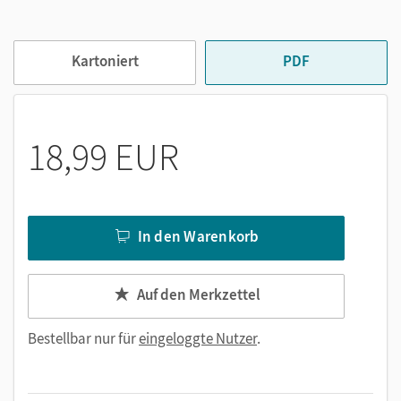
Die Kopiervorlagen können sofort im Unterricht eingesetzt
werden; Lösungen zu allen Aufgaben dienen der
Selbstkontrolle.
Kartoniert
PDF
18,99 EUR
In den Warenkorb
Auf den Merkzettel
Bestellbar nur für
eingeloggte Nutzer
.