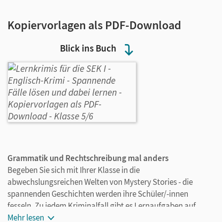
Kopiervorlagen als PDF-Download
Blick ins Buch
Grammatik und Rechtschreibung mal anders
Begeben Sie sich mit Ihrer Klasse in die
abwechslungsreichen Welten von Mystery Stories - die
spannenden Geschichten werden ihre Schüler/-innen
fesseln. Zu jedem Kriminalfall gibt es Lernaufgaben auf
Basic Level und Advanced Level zur inneren Differenzierung.
Mehr lesen