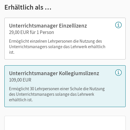
Erhältlich als …
Lösungen
Kopiervorlagen (Selbsteinschätzungsbögen,
editierbare Kopiervorlagen, editierbarer
Unterrichtsmanager Einzellizenz
Stoffverteilungsplan)
29,00 EUR für 1 Person
Ermöglicht einzelnen Lehrpersonen die Nutzung des
Nutzen Sie den Unterrichtsmanager auf lernen.cornelsen.de
Unterrichtsmanagers solange das Lehrwerk erhältlich
oder über die Cornelsen Lernen App.
ist.
Unterrichtsmanager Kollegiumslizenz
109,00 EUR
Ermöglicht 30 Lehrpersonen einer Schule die Nutzung
des Unterrichtsmanagers solange das Lehrwerk
erhältlich ist.