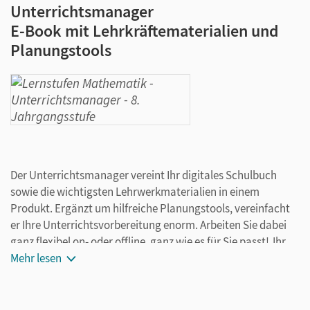
Unterrichtsmanager
E-Book mit Lehrkräftematerialien und
Planungstools
Der Unterrichtsmanager vereint Ihr digitales Schulbuch
sowie die wichtigsten Lehrwerkmaterialien in einem
Produkt. Ergänzt um hilfreiche Planungstools, vereinfacht
er Ihre Unterrichtsvorbereitung enorm. Arbeiten Sie dabei
ganz flexibel on- oder offline, ganz wie es für Sie passt! Ihr
Unterrichtsmanager enthält:
Mehr lesen
E-Book
kapitelgenaue Materialanordnung