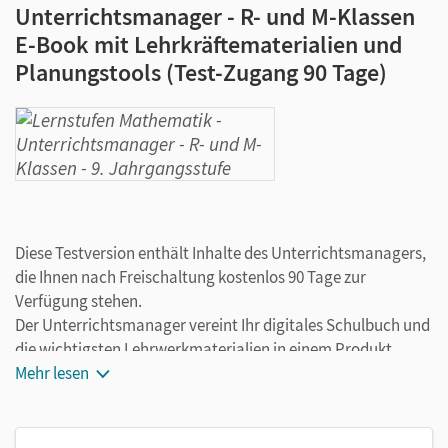
Unterrichtsmanager - R- und M-Klassen
E-Book mit Lehrkräftematerialien und
Planungstools (Test-Zugang 90 Tage)
Diese Testversion enthält Inhalte des Unterrichtsmanagers,
die Ihnen nach Freischaltung kostenlos 90 Tage zur
Verfügung stehen.
Der Unterrichtsmanager vereint Ihr digitales Schulbuch und
die wichtigsten Lehrwerkmaterialien in einem Produkt.
Ergänzt um hilfreiche Planungstools, vereinfacht er Ihre
Mehr lesen
Unterrichtsvorbereitung enorm.