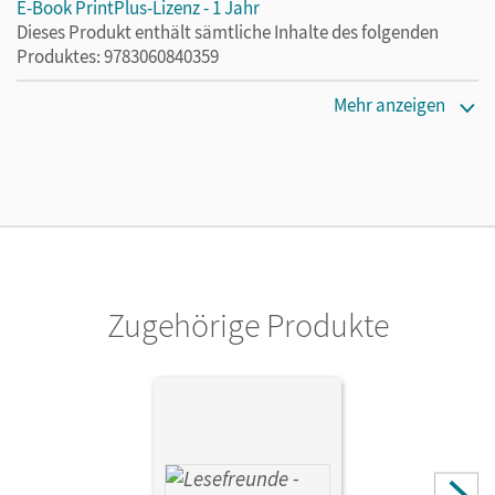
E-Book PrintPlus-Lizenz - 1 Jahr
Dieses Produkt enthält sämtliche Inhalte des folgenden
Produktes: 9783060840359
Erscheinungsdatum
Mehr anzeigen
02.08.2021
Lizenztext
Die kostengünstige Lizenz für diejenigen, die das E-Book
ein Jahr lang ergänzend zum Print-Titel nutzen möchten.
Diese Lizenz kann nur von Lehrkräften und Schulen
erworben werden.
Zugehörige Produkte
Verlag
Cornelsen: VWV
Herausgeber/-in
Hoppe, Irene
Autor/-in
Gutzmann, Marion; Hoppe, Irene; Ritter, Alexandra; Ritter,