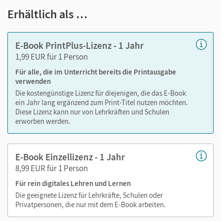
Notizen erstellen
Erhältlich als …
Markierungen setzen
Text ergänzen
E-Book PrintPlus-Lizenz - 1 Jahr
Lesezeichen hinzufügen
1,99 EUR für 1 Person
Suchen im Text
Für alle, die im Unterricht bereits die Printausgabe
Zoomen
verwenden
Die kostengünstige Lizenz für diejenigen, die das E-Book
ein Jahr lang ergänzend zum Print-Titel nutzen möchten.
Diese Lizenz kann nur von Lehrkräften und Schulen
erworben werden.
E-Book Einzellizenz - 1 Jahr
8,99 EUR für 1 Person
Für rein digitales Lehren und Lernen
Die geeignete Lizenz für Lehrkräfte, Schulen oder
Privatpersonen, die nur mit dem E-Book arbeiten.