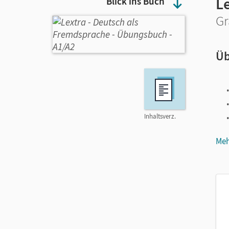
L
Blick ins Buch
Gr
Üb
Inhaltsverz.
Meh