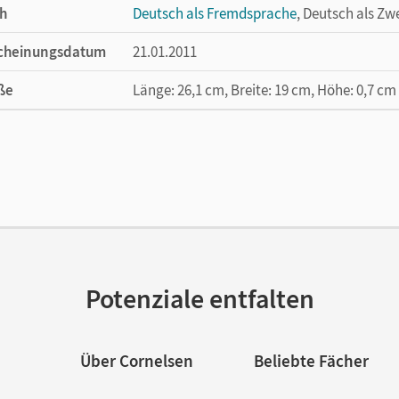
h
Deutsch als Fremdsprache
, Deutsch als Zw
cheinungsdatum
21.01.2011
ße
Länge: 26,1 cm, Breite: 19 cm, Höhe: 0,7 cm
lag
Cornelsen Verlag
or/-in
Jin, Friederike; Voss, Ute
Potenziale entfalten
Über Cornelsen
Beliebte Fächer