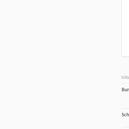
Inf
Bu
Sch