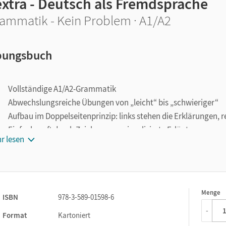
extra - Deutsch als Fremdsprache
ammatik - Kein Problem · A1/A2
ungsbuch
Vollständige A1/A2-Grammatik
Abwechslungsreiche Übungen von „leicht“ bis „schwieriger“
Aufbau im Doppelseitenprinzip: links stehen die Erklärungen, 
Einfache, oft durch Zeichnungen visualisierte Erläuterungen
r lesen
Hilfreiche Merksätze zu vielen Regeln
Tests nach jedem Themenbereich
Partnerseiten für kooperative Sprechübungen
Lösungen zu den Aufgaben im Anhang
Menge
1
ISBN
978-3-589-01598-6
-
Format
Kartoniert