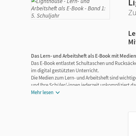
L
Zu
Le
Mi
Das Lern- und Arbeitsheft als E-Book mit Medien:
Das E-Book entlastet Schultaschen und Rucksäcke 
im digital gestützten Unterricht.
Die Medien zum Lern- und Arbeitsheft sind wichtige
und Ihre Schüler/-innen jederzeit unkompliziert d
zeitsparend und abwechslungsreich. Kein Wechsel
Mehr lesen
E-Book enthält z.B.:
Erklärfilme
Audios
Videos