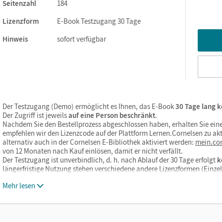
Seitenzahl
184
Lizenzform
E-Book Testzugang 30 Tage
tionen: Texteingabe, im Text suchen, Notizen erstellen,
ernativ zur Texteingabe ist die handschriftliche Bearbeitung mit
Hinweis
sofort verfügbar
Der Testzugang (Demo) ermöglicht es Ihnen, das E-Book
30 Tage lang k
Der Zugriff ist jeweils
auf eine Person beschränkt
.
Nachdem Sie den Bestellprozess abgeschlossen haben, erhalten Sie eine
empfehlen wir den Lizenzcode auf der Plattform Lernen.Cornelsen zu akt
alternativ auch in der Cornelsen E-Bibliothek aktiviert werden:
mein.cor
von 12 Monaten nach Kauf einlösen, damit er nicht verfällt.
Der Testzugang ist unverbindlich, d. h. nach Ablauf der 30 Tage erfolgt
k
längerfristige Nutzung stehen verschiedene andere Lizenzformen (Einz
Mehr lesen