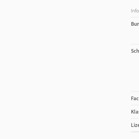
Inf
Bu
Sch
Fac
Kla
Liz
Ers