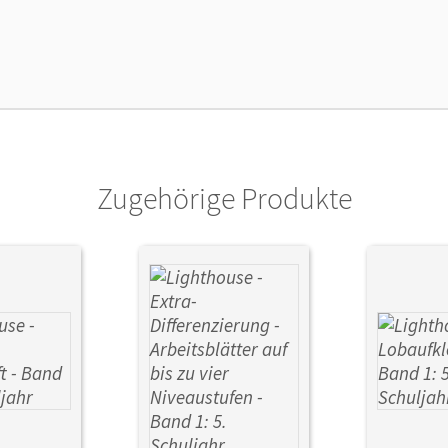
enztext
Kostenloser Zugang, um das E-Book 30 Tage
lag
Cornelsen Verlag
Zugehörige Produkte