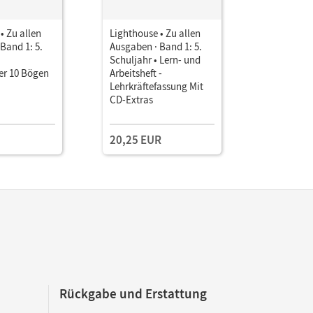
• Zu allen
Lighthouse • Zu allen
Lighthouse
Band 1: 5.
Ausgaben · Band 1: 5.
Ausgaben ·
Schuljahr • Lern- und
Schuljahr
er 10 Bögen
Arbeitsheft -
Lehrkräftefassung Mit
CD-Extras
20,25 EUR
39,99 E
Rückgabe und Erstattung