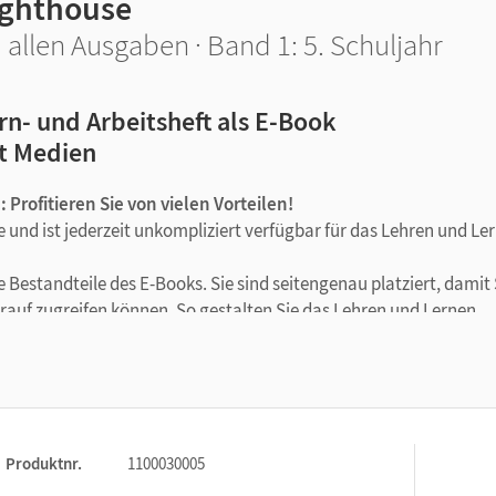
ighthouse
 allen Ausgaben · Band 1: 5. Schuljahr
rn- und Arbeitsheft als E-Book
t Medien
 Profitieren Sie von vielen Vorteilen!
und ist jederzeit unkompliziert verfügbar für das Lehren und Le
 Bestandteile des E-Books. Sie sind seitengenau platziert, damit 
arauf zugreifen können. So gestalten Sie das Lehren und Lernen
 mehr auf andere Datenträger, kein zeitaufwendiges Suchen. Die
Produktnr.
1100030005