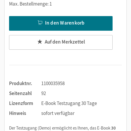
Erklärfilme
Max. Bestellmenge: 1
Audios
Lösungen zu den
Challenge-
und
Early finisher-
In den Warenkorb
Aufgaben aus der
Diff bank
Neu:
Digital help
Auf den Merkzettel
Außerdem bietet das Workbook als E-Book viele digitale
Funktionen: Texteingabe, im Text suchen, Notizen erstellen,
Markierungen und Lesezeichen setzen, zoomen. Alternativ
zur Texteingabe ist die handschriftliche Bearbeitung mit
einem Tabletstift möglich.
Produktnr.
1100035958
Seitenzahl
92
Lizenzform
E-Book Testzugang 30 Tage
Hinweis
sofort verfügbar
Der Testzugang (Demo) ermöglicht es Ihnen, das E-Book
30