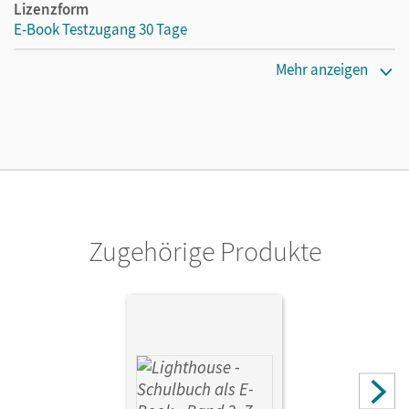
Lizenzform
E-Book Testzugang 30 Tage
Erscheinungsdatum
Mehr anzeigen
19.07.2024
Lizenztext
Kostenloser Zugang, um das E-Book 30 Tage lang zu testen
Verlag
Cornelsen Verlag
Zugehörige Produkte
Autor/-in
Zoe Thorne Ltd.