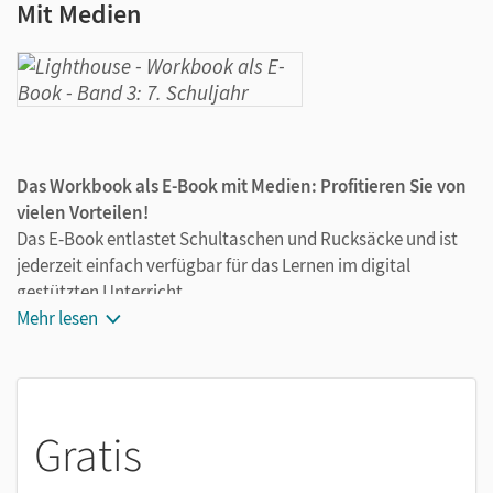
Mit Medien
Das Workbook als E-Book mit Medien: Profitieren Sie von
vielen Vorteilen!
Das E-Book entlastet Schultaschen und Rucksäcke und ist
jederzeit einfach verfügbar für das Lernen im digital
gestützten Unterricht.
Die Medien zum Workbook sind wichtige Bestandteile des E-
Mehr lesen
Books. Sie sind seitengenau platziert, damit Sie und Ihre
Schüler/-innen jederzeit unkompliziert darauf zugreifen
können. So ermöglichen Sie zeitsparendes und
abwechslungsreiches Lernen. Kein Medienwechsel mehr,
Gratis
kein zeitaufwendiges Suchen. Dieses E-Book enthält z. B.: