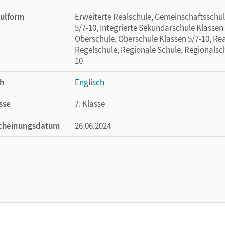
ulform
Erweiterte Realschule, Gemeinschaftsschul
5/7-10, Integrierte Sekundarschule Klassen
Oberschule, Oberschule Klassen 5/7-10, Rea
Regelschule, Regionale Schule, Regionalsch
10
h
Englisch
sse
7. Klasse
cheinungsdatum
26.06.2024
ße
Länge: 29,7 cm, Breite: 21,1 cm, Höhe: 0,6 
lag
Cornelsen Verlag
or/-in
Thorne, Sydney