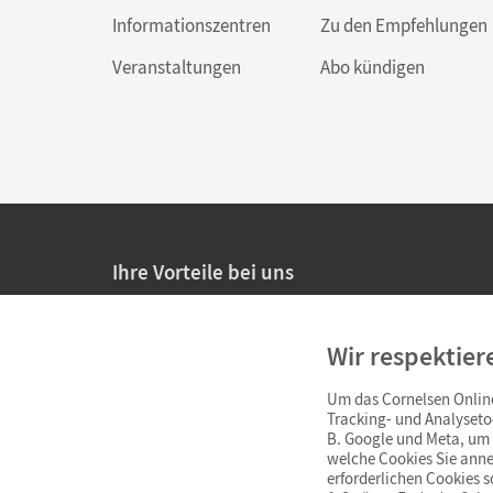
Informationszentren
Zu den Empfehlungen
Veranstaltungen
Abo kündigen
Ihre Vorteile bei uns
20% Prüfnachlass für Lehrkräfte
Wir respektier
Persönliche Angebote für Lehrkräfte
Um das Cornelsen Online
Sicheres Einkaufen mit SSL-Verschlüsselung
Tracking- und Analyseto
B. Google und Meta, um I
Verlängerte
Widerrufsfrist
von 4 Wochen
welche Cookies Sie anne
erforderlichen Cookies 