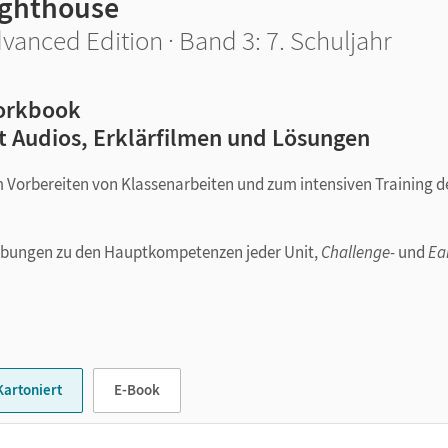
ighthouse
vanced Edition · Band 3: 7. Schuljahr
orkbook
t Audios, Erklärfilmen und Lösungen
 Vorbereiten von Klassenarbeiten und zum intensiven Training d
sübungen zu den Hauptkompetenzen jeder Unit,
Challenge-
und
Ea
der Unit
ernausgangslage zu Beginn von Klasse 7 mit Lösungen und
Kartoniert
E-Book
en Ergänzungen