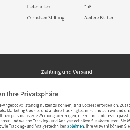
Lieferanten
DaF
Cornelsen Stiftung
Weitere Fächer
Zahlung und Versand
Nur 2,95 EUR Versandkosten in Deutsc
en Ihre Privatsphäre
Ab 59,– EUR Bestellwert liefern wir ve
(Lieferung in 3–6 Tagen).
-Angebot vollständig nutzen zu können, sind Cookies erforderlich. Zusät
ols. Marketing Cookies und andere Trackingtechniken nutzen wir und uns
hnen personalisierte Werbung anzuzeigen, die zu Ihren Interessen passt. 
hmen und welche Tracking- und Analysetechniken Sie akzeptieren. Sie k
sowie Tracking- und Analysetechniken
ablehnen
. Ihre Auswahl können Sie