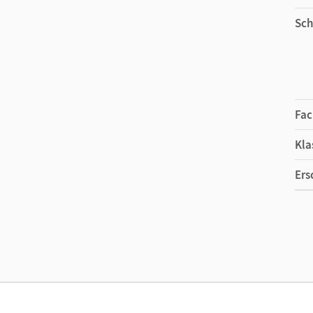
Sch
Fac
Kla
Ers
Ma
Ver
Aut