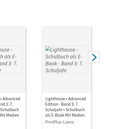
 • Advanced
Lighthouse • Advanced
Lighthous
nd 3: 7.
Edition · Band 3: 7.
Edition · 
• Schulbuch
Schuljahr • Schulbuch
Schuljahr
 Mit Medien
als E-Book Mit Medien
als E-Boo
PrintPlus-Lizenz
Testzuga