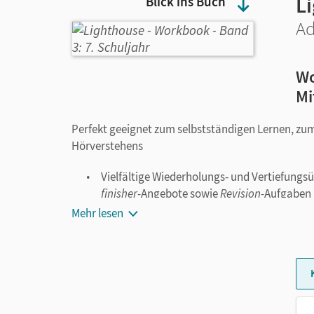
L
Blick ins Buch
Ad
W
Mi
Perfekt geeignet zum selbstständigen Lernen, zum
Hörverstehens
Vielfältige Wiederholungs- und Vertiefung
finisher-
Angebote sowie
Revision-
Aufgaben
Aufgaben auf drei Niveaus
Mehr lesen
Selbsteinschätzungsmöglichkeit am Ende je
Mit Check-up: Modul zum Feststellen der L
Selbstevaluation
Hybrides Workbook mit optionalen digital