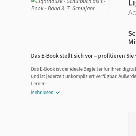
L
Ad
Sc
Mi
Das E-Book stellt sich vor – profitieren Sie
Das E-Book ist der ideale Begleiter für Ihren digi
und ist jederzeit unkompliziert verfügbar. Außerd
Lernen:
Mehr lesen
Notizen erstellen
Markierungen setzen
Text ergänzen
Lesezeichen hinzufügen
im Text suchen