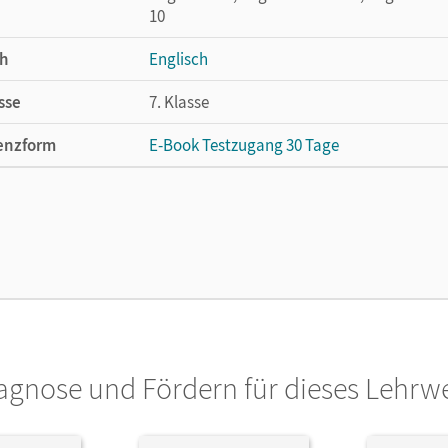
10
h
Englisch
sse
7. Klasse
enzform
E-Book Testzugang 30 Tage
cheinungsdatum
09.07.2024
enztext
Kostenloser Zugang, um das E-Book 30 Tage
lag
Cornelsen Verlag
ausgeber/-in
Bastkowski, Martin; Schaarschmidt, Berit; 
or/-in
Kaplan, Rebecca
agnose und Fördern für dieses Lehrw