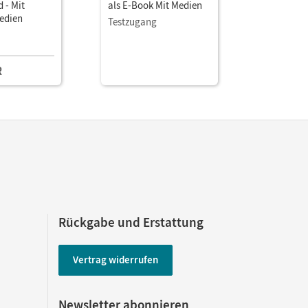
 - Mit
als E-Book Mit Medien
als E-Boo
Medien
Testzugang
Einzellize
R
12,50 E
Rückgabe und Erstattung
Vertrag widerrufen
Newsletter abonnieren