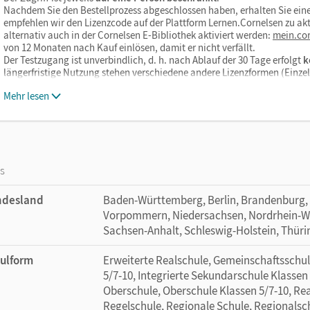
Nachdem Sie den Bestellprozess abgeschlossen haben, erhalten Sie eine
empfehlen wir den Lizenzcode auf der Plattform Lernen.Cornelsen zu akt
alternativ auch in der Cornelsen E-Bibliothek aktiviert werden:
mein.cor
von 12 Monaten nach Kauf einlösen, damit er nicht verfällt.
Der Testzugang ist unverbindlich, d. h. nach Ablauf der 30 Tage erfolgt
k
längerfristige Nutzung stehen verschiedene andere Lizenzformen (Einz
Mehr lesen
os
ndesland
Baden-Württemberg, Berlin, Brandenburg,
Vorpommern, Niedersachsen, Nordrhein-Wes
Sachsen-Anhalt, Schleswig-Holstein, Thür
ulform
Erweiterte Realschule, Gemeinschaftsschul
5/7-10, Integrierte Sekundarschule Klassen
Oberschule, Oberschule Klassen 5/7-10, Rea
Regelschule, Regionale Schule, Regionalsch