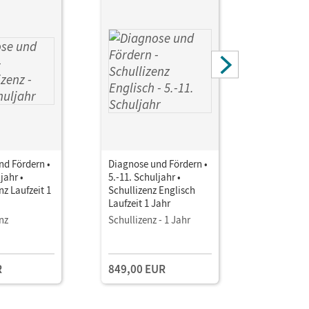
nd Fördern •
Diagnose und Fördern •
Diagnose 
jahr •
5.-11. Schuljahr •
7.-11. Sch
nz Laufzeit 1
Schullizenz Englisch
Schullizen
Laufzeit 1 Jahr
Laufzeit 1
nz
Schullizenz - 1 Jahr
Schullizen
R
849,00 EUR
849,00 