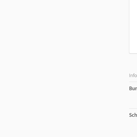
Inf
Bu
Sch