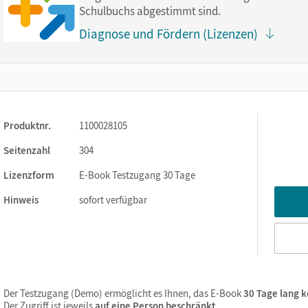
Schulbuchs abgestimmt sind.
Diagnose und Fördern (Lizenzen)
ks. Sie sind seitengenau platziert, damit Sie und Ihre Schüler/-i
So gestalten Sie das Lehren und Lernen zeitsparend und
itaufwendiges Suchen!
Produktnr.
1100028105
Seitenzahl
304
Lizenzform
E-Book Testzugang 30 Tage
Hinweis
sofort verfügbar
point
Der Testzugang (Demo) ermöglicht es Ihnen, das E-Book
30 Tage lang k
Der Zugriff ist jeweils
auf eine Person beschränkt
.