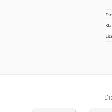
Fac
Kla
Liz
Ers
Liz
Ver
Her
Aut
Di