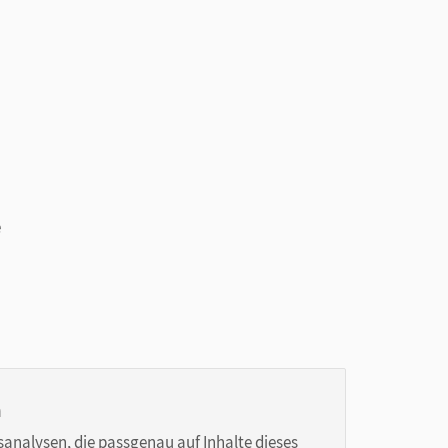
e
n
sanalysen, die passgenau auf Inhalte dieses