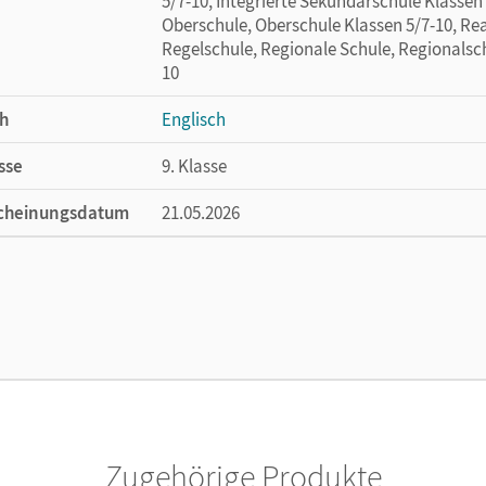
5/7-10, Integrierte Sekundarschule Klassen
Oberschule, Oberschule Klassen 5/7-10, Rea
Regelschule, Regionale Schule, Regionalsch
10
h
Englisch
sse
9. Klasse
cheinungsdatum
21.05.2026
ße
Länge: 29,7 cm, Breite: 21 cm, Höhe: 0,5 cm
lag
Cornelsen Verlag
or/-in
Zoe Thorne Ltd.
Zugehörige Produkte