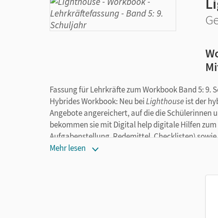
L
Ge
Wo
Mi
Fassung für Lehrkräfte zum Workbook Band 5: 9. S
Hybrides Workbook: Neu bei
Lighthouse
ist der h
Angebote angereichert, auf die die Schülerinnen u
bekommen sie mit Digital help digitale Hilfen zu
Aufgabenstellung, Redemittel, Checklisten) sowi
Außerdem erhältlich: Lösungen zu den
Challenge-
Mehr lesen
Über QR-Codes gelangen sie direkt von der Heftse
Anmeldung möglich.
Wir empfehlen die Nutzung aller digitalen Ange