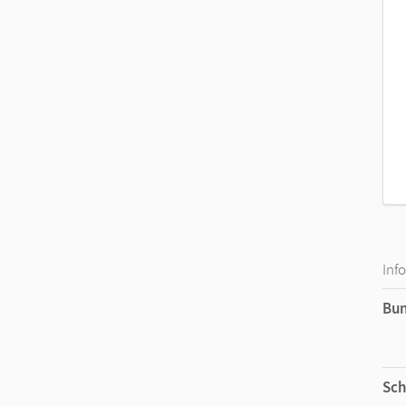
Inf
Bu
Sch