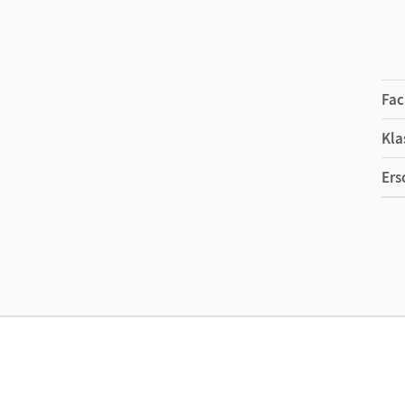
Fac
Kla
Ers
Ma
Ver
Aut