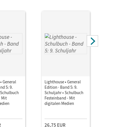
• General
Lighthouse • General
Lighthous
nd 5: 9.
Edition · Band 5: 9.
Edition · 
• Schulbuch
Schuljahr • Schulbuch
Schuljahr 
- Mit
Festeinband - Mit
Arbeitshef
Medien
digitalen Medien
Lighthous
Edition, D
Dreifach 
R
26,75 EUR
30,99 E