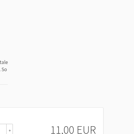
tale
. So
e
11,00 EUR
+