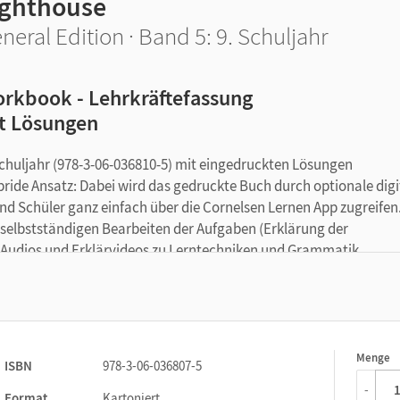
ighthouse
neral Edition · Band 5: 9. Schuljahr
rkbook - Lehrkräftefassung
t Lösungen
chuljahr (978-3-06-036810-5) mit eingedruckten Lösungen
ybride Ansatz: Dabei wird das gedruckte Buch durch optionale digi
nd Schüler ganz einfach über die Cornelsen Lernen App zugreifen
m selbstständigen Bearbeiten der Aufgaben (Erklärung der
e Audios und Erklärvideos zu Lerntechniken und Grammatik.
und
Early finisher-
Aufgaben aus der
Diff bank.
ite zu den passenden Übungen. Die Nutzung ist auch ohne
Menge
1
bote auf unserer Lehr- und Lernplattform lernen.cornelsen.d
ISBN
978-3-06-036807-5
-
Format
Kartoniert