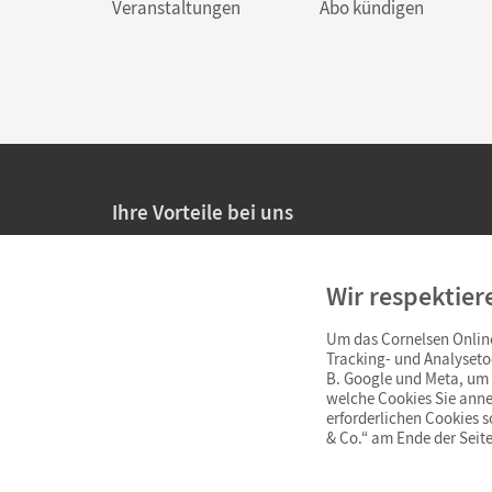
Veranstaltungen
Abo kündigen
Ihre Vorteile bei uns
20% Prüfnachlass für Lehrkräfte
Wir respektier
Persönliche Angebote für Lehrkräfte
Um das Cornelsen Online
Sicheres Einkaufen mit SSL-Verschlüsselung
Tracking- und Analyseto
B. Google und Meta, um I
Verlängerte
Widerrufsfrist
von 4 Wochen
welche Cookies Sie anne
erforderlichen Cookies 
& Co.“ am Ende der Seite
Schnelle und einfache Retourenabwicklung