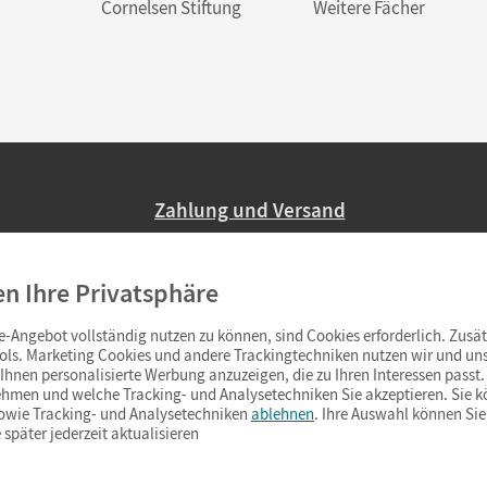
Cornelsen Stiftung
Weitere Fächer
Zahlung und Versand
Nur 2,95 EUR Versandkosten in Deutsc
en Ihre Privatsphäre
Ab 59,– EUR Bestellwert liefern wir ve
(Lieferung in 3–6 Tagen).
-Angebot vollständig nutzen zu können, sind Cookies erforderlich. Zusät
ols. Marketing Cookies und andere Trackingtechniken nutzen wir und uns
hnen personalisierte Werbung anzuzeigen, die zu Ihren Interessen passt. 
hmen und welche Tracking- und Analysetechniken Sie akzeptieren. Sie k
sowie Tracking- und Analysetechniken
ablehnen
. Ihre Auswahl können Sie
 später jederzeit aktualisieren