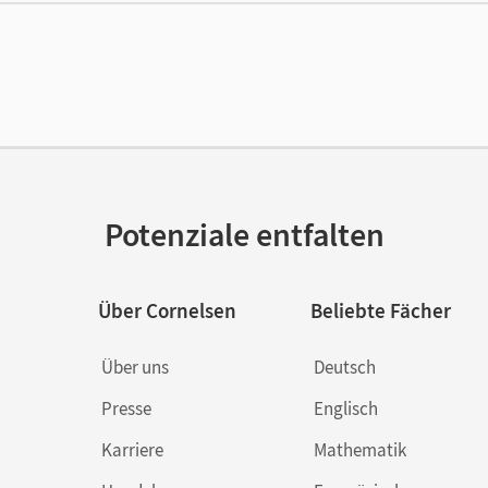
ße
Länge: 29,7 cm, Breite: 21 cm, Höhe: 2 cm
lag
Veritas
Potenziale entfalten
Über Cornelsen
Beliebte Fächer
Über uns
Deutsch
Presse
Englisch
Karriere
Mathematik