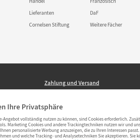
Handel
Französisch
Lieferanten
DaF
Cornelsen Stiftung
Weitere Fächer
Zahlung und Versand
Nur 2,95 EUR Versandkosten in Deutsc
en Ihre Privatsphäre
Ab 59,– EUR Bestellwert liefern wir ve
(Lieferung in 3–6 Tagen).
-Angebot vollständig nutzen zu können, sind Cookies erforderlich. Zusät
ols. Marketing Cookies und andere Trackingtechniken nutzen wir und uns
hnen personalisierte Werbung anzuzeigen, die zu Ihren Interessen passt. 
hmen und welche Tracking- und Analysetechniken Sie akzeptieren. Sie k