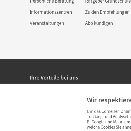
Persönliche Beratung
Ratgeber Grundschule
Informationszentren
Zu den Empfehlungen
Veranstaltungen
Abo kündigen
Ihre Vorteile bei uns
20% Prüfnachlass für Lehrkräfte
Wir respektier
Persönliche Angebote für Lehrkräfte
Um das Cornelsen Online
Sicheres Einkaufen mit SSL-Verschlüsselung
Tracking- und Analyseto
B. Google und Meta, um I
Verlängerte
Widerrufsfrist
von 4 Wochen
welche Cookies Sie anne