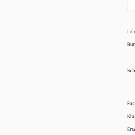
Inf
Bu
Sch
Fac
Kla
Ers