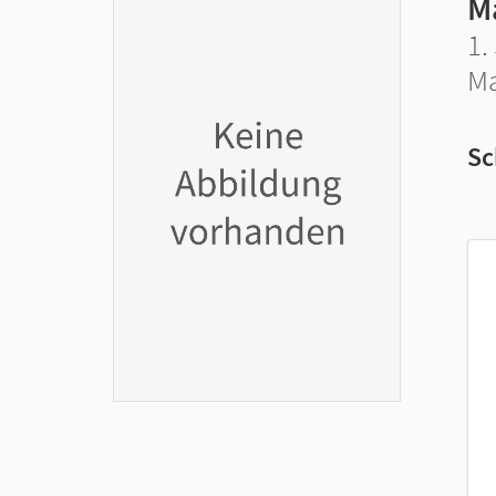
M
1.
Ma
Sc