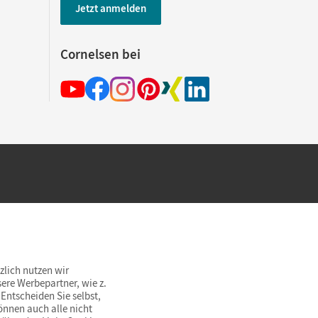
Jetzt anmelden
Cornelsen bei
hland beim Kauf im Cornelsen Onlineshop.
rsandkostenfrei innerhalb Deutschlands
zlich nutzen wir
ere Werbepartner, wie z.
Entscheiden Sie selbst,
önnen auch alle nicht