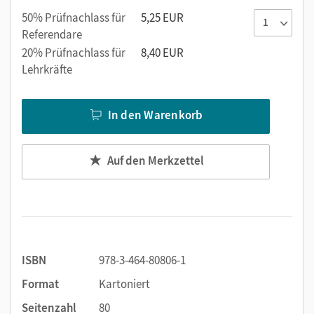
verschiedenen Niveaus.
50% Prüfnachlass für
5,25 EUR
Sicher weiterkommen:
Die übersichtliche
Referendare
Seitengestaltung und mehr Hilfen zur
20% Prüfnachlass für
8,40 EUR
Veranschaulichung erleichtern schwächeren
Lehrkräfte
Lernenden den Lernprozess und die Wahrnehmung
wesentlicher mathematischer Inhalte.
In den Warenkorb
Individuell üben:
Wenige Aufgabenformate pro Seite
und wiederkehrende Aufgabenformate unterstützen
ein selbstständiges Arbeiten.
Auf den Merkzettel
ISBN
978-3-464-80806-1
Format
Kartoniert
Seitenzahl
80