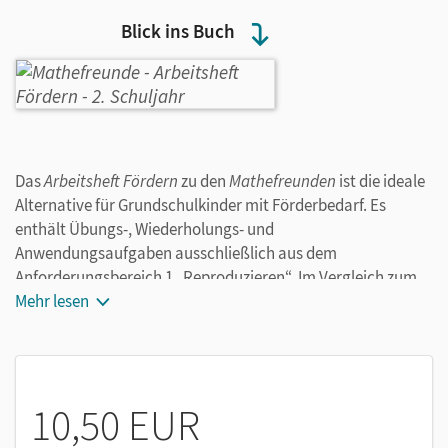
Blick ins Buch
Das
Arbeitsheft Fördern
zu den
Mathefreunden
ist die ideale
Alternative für Grundschulkinder mit Förderbedarf. Es
enthält Übungs-, Wiederholungs- und
Anwendungsaufgaben ausschließlich aus dem
Anforderungsbereich 1 „Reproduzieren“. Im Vergleich zum
allgemeinen Arbeitsheft enthält das Förderheft weniger
Mehr lesen
Übungsaufgaben und mehr Weißraum zur besseren
Orientierung auf der Seite.
Aufeinander abgestimmt:
Unter der gleichen
10,50 EUR
Seitenzahl finden die Kinder im Arbeitsheft und
Arbeitsheft Fördern parallele Inhalte auf