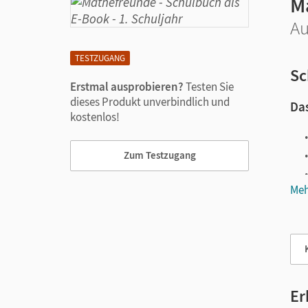
M
Au
TESTZUGANG
Sc
Erstmal ausprobieren?
Testen Sie
dieses Produkt unverbindlich und
Das
kostenlos!
Zum Testzugang
Meh
Vie
Er