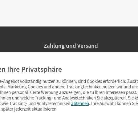
Zahlung und Versand
Nur 2,95 EUR Versandkosten in Deutsc
en Ihre Privatsphäre
Ab 59,– EUR Bestellwert liefern wir ve
(Lieferung in 3–6 Tagen).
-Angebot vollständig nutzen zu können, sind Cookies erforderlich. Zusät
ols. Marketing Cookies und andere Trackingtechniken nutzen wir und uns
hnen personalisierte Werbung anzuzeigen, die zu Ihren Interessen passt. 
hmen und welche Tracking- und Analysetechniken Sie akzeptieren. Sie k
sowie Tracking- und Analysetechniken
ablehnen
. Ihre Auswahl können Sie
 später jederzeit aktualisieren