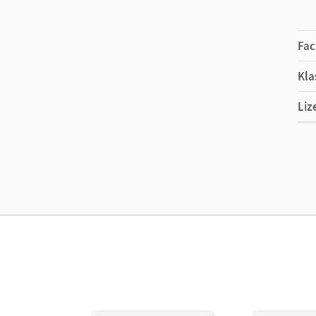
Fac
Kla
Liz
Ers
Liz
Ver
Her
Aut