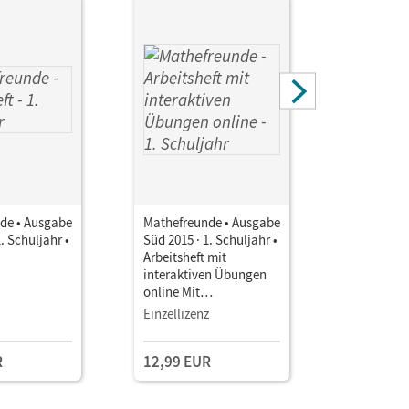
de • Ausgabe
Mathefreunde • Ausgabe
Mathefreu
. Schuljahr •
Süd 2015 · 1. Schuljahr •
Süd 2015 ·
Arbeitsheft mit
Unterrich
interaktiven Übungen
Book mit
online Mit
Lehrkräft
Übungssoftware auf
und Planu
Einzellizenz
Kollegium
CD-ROM
R
12,99 EUR
109,00 