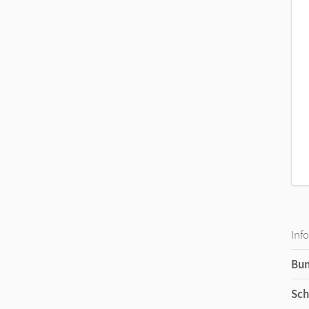
Inf
Bu
Sch