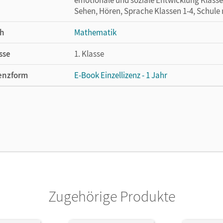
Sehen, Hören, Sprache Klassen 1-4, Schule
h
Mathematik
sse
1. Klasse
enzform
E-Book Einzellizenz - 1 Jahr
cheinungsdatum
17.03.2015
enztext
Die geeignete Lizenz für Lehrkräfte, Schul
arbeiten.
lag
Cornelsen: VWV
ausgeber/-in
Wallis, Edmund
Zugehörige Produkte
or/-in
Schlabitz, Birgit; Wallis, Edmund; Kluge, Urs
Richter, Jana; Kunkis, Nancy; Krieseleit, Y