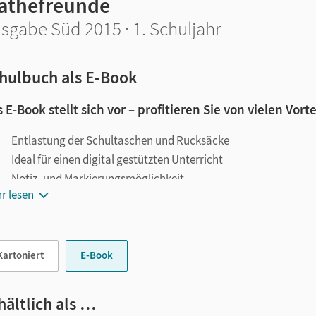
athefreunde
sgabe Süd 2015 · 1. Schuljahr
hulbuch als E-Book
 E-Book stellt sich vor – profitieren Sie von vielen Vorte
Entlastung der Schultaschen und Rucksäcke
Ideal für einen digital gestützten Unterricht
Notiz- und Markierungsmöglichkeit
r lesen
Jederzeit unkompliziert verfügbar
le digitale Funktionen unterstützen das Lehren und Lernen:
Kartoniert
E-Book
Notizen erstellen
Markierungen setzen
Text ergänzen
hältlich als …