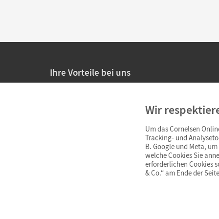
Ihre Vorteile bei uns
20% Prüfnachlass für Lehrkräfte
Wir respektier
Persönliche Angebote für Lehrkräfte
Um das Cornelsen Online
Sicheres Einkaufen mit SSL-Verschlüsselung
Tracking- und Analyseto
B. Google und Meta, um I
Verlängerte
Widerrufsfrist
von 4 Wochen
welche Cookies Sie anne
erforderlichen Cookies 
& Co.“ am Ende der Seite
Schnelle und einfache Retourenabwicklung