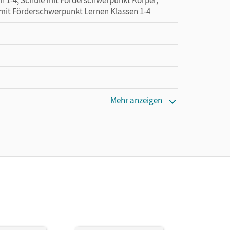
 mit Förderschwerpunkt Lernen Klassen 1-4
Mehr anzeigen
en oder Privatpersonen, die nur mit dem E-Book
ula; Miedtke, Isabel; Fiedler, Kathrin; Elsner, Jana;
vonne