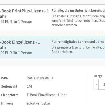
Lesezeichen hinzufügen
Suchen im Text
-Book PrintPlus-Lizenz - 1
Für alle, die im Unterricht bereits
Zoomen
ahr
Die kostengünstige Lizenz für diejen
zum Print-Titel nutzen möchten. Dies
,99 EUR für 1 Person
erworben werden.
-Book Einzellizenz - 1
Für rein digitales Lehren und Lerne
ahr
Die geeignete Lizenz für Lehrkräfte, 
Book arbeiten.
,99 EUR für 1 Person
Menge
1
ISBN
978-3-06-083849-3
-
Seitenzahl
144
Lizenzform
E-Book Einzellizenz - 1 Jahr
Hinweis
sofort verfügbar