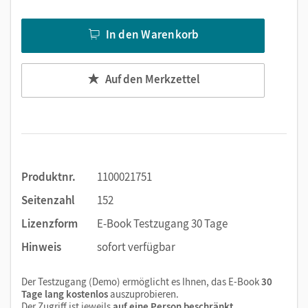
Text ergänzen
Lesezeichen hinzufügen
In den Warenkorb
Suchen im Text
Zoomen
Auf den Merkzettel
Produktnr.
1100021751
Seitenzahl
152
Lizenzform
E-Book Testzugang 30 Tage
Hinweis
sofort verfügbar
Der Testzugang (Demo) ermöglicht es Ihnen, das E-Book
30
Tage lang kostenlos
auszuprobieren.
Der Zugriff ist jeweils
auf eine Person beschränkt
.