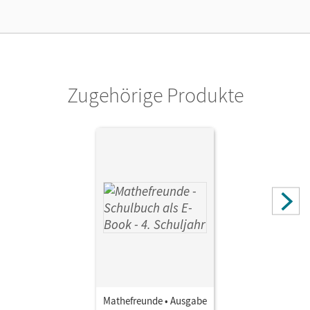
Lizenztext
Kostenloser Zugang, um das E-Book 30 Tage lang zu testen
Verlag
Cornelsen: VWV
Zugehörige Produkte
Herausgeber/-in
Wallis, Edmund
Autor/-in
Kluge, Ursula; Schlabitz, Birgit; Miedtke, Isabel; Fiedler,
Kathrin; Wallis, Edmund; Elsner, Jana
Mathefreunde • Ausgabe