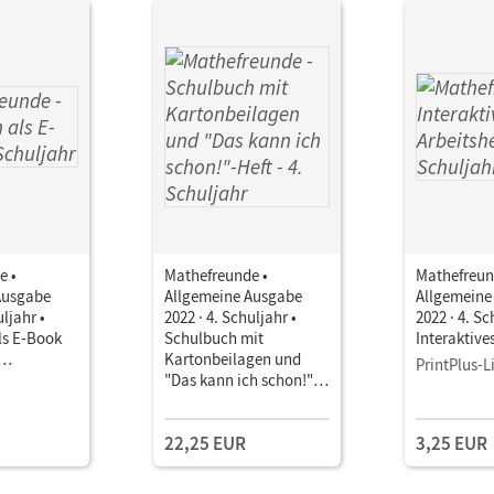
e •
Mathefreunde •
Mathefreun
Ausgabe
Allgemeine Ausgabe
Allgemeine
uljahr •
2022 · 4. Schuljahr •
2022 · 4. Sc
ls E-Book
Schulbuch mit
Interaktive
Kartonbeilagen und
PrintPlus-L
ial
"Das kann ich schon!"-
Heft Leihmaterial mit
digitalen Medien
22,25 EUR
3,25 EUR