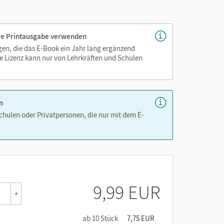
genau platziert, damit Sie und Ihre Schüler/-innen
 die Printausgabe verwenden
as Lehren und Lernen zeitsparend und
igen, die das E-Book ein Jahr lang ergänzend
hen!
e Lizenz kann nur von Lehrkräften und Schulen
n
Schulen oder Privatpersonen, die nur mit dem E-
9,99 EUR
+
ab 10 Stück
7,75 EUR