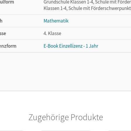
ulform
Grundschule Klassen 1-4, Schule mit Förd
Klassen 1-4, Schule mit Förderschwerpunkt
h
Mathematik
sse
4. Klasse
enzform
E-Book Einzellizenz - 1 Jahr
cheinungsdatum
13.05.2025
enztext
Die geeignete Lizenz für Lehrkräfte, Schul
arbeiten.
lag
Cornelsen Verlag
Zugehörige Produkte