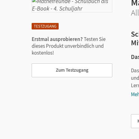
M
Al
TESTZUGANG
Sc
Erstmal ausprobieren?
Testen Sie
Mi
dieses Produkt unverbindlich und
kostenlos!
Das
Das
Zum Testzugang
und
Ler
Meh