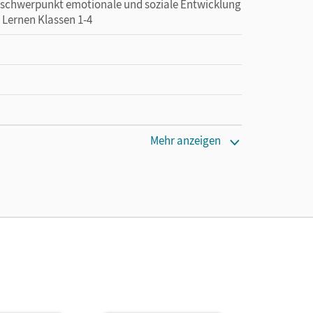
erschwerpunkt emotionale und soziale Entwicklung
 Lernen Klassen 1-4
Mehr anzeigen
en oder Privatpersonen, die nur mit dem E-Book