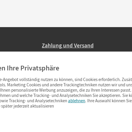
Zahlung und Versand
Nur 2,95 EUR Versandkosten in Deutsc
en Ihre Privatsphäre
Ab 59,– EUR Bestellwert liefern wir ve
(Lieferung in 3–6 Tagen).
-Angebot vollständig nutzen zu können, sind Cookies erforderlich. Zusät
ols. Marketing Cookies und andere Trackingtechniken nutzen wir und uns
hnen personalisierte Werbung anzuzeigen, die zu Ihren Interessen passt. 
hmen und welche Tracking- und Analysetechniken Sie akzeptieren. Sie k
sowie Tracking- und Analysetechniken
ablehnen
. Ihre Auswahl können Sie
 später jederzeit aktualisieren