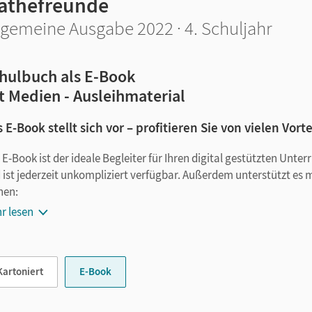
athefreunde
lgemeine Ausgabe 2022 · 4. Schuljahr
hulbuch als E-Book
t Medien - Ausleihmaterial
 E-Book stellt sich vor – profitieren Sie von vielen Vorte
 E-Book ist der ideale Begleiter für Ihren digital gestützten Unte
 ist jederzeit unkompliziert verfügbar. Außerdem unterstützt es 
nen:
r lesen
Notizen erstellen
Markierungen setzen
Text ergänzen
Kartoniert
E-Book
Lesezeichen hinzufügen
im Text suchen