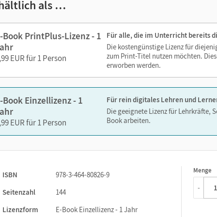
hältlich als …
zoomen
 Medien sind wichtige Bestandteile dieses E-Books. Sie sind seiten
-Book PrintPlus-Lizenz - 1
Für alle, die im Unterricht bereits
erzeit unkompliziert darauf zugreifen können. So gestalten Sie d
ahr
Die kostengünstige Lizenz für diejen
echslungsreich. Kein Medienwechsel! Kein zeitaufwendiges Suc
zum Print-Titel nutzen möchten. Dies
,99 EUR für 1 Person
erworben werden.
ien in diesem E-Book:
-Book Einzellizenz - 1
Für rein digitales Lehren und Lerne
Erklärvideos
ahr
Die geeignete Lizenz für Lehrkräfte, 
Book arbeiten.
Animationen
,99 EUR für 1 Person
Menge
1
ISBN
978-3-464-80826-9
-
Seitenzahl
144
Lizenzform
E-Book Einzellizenz - 1 Jahr