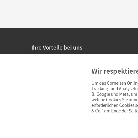
Ihre Vorteile bei uns
20% Prüfnachlass für Lehrkräfte
Wir respektier
Persönliche Angebote für Lehrkräfte
Um das Cornelsen Online
Sicheres Einkaufen mit SSL-Verschlüsselung
Tracking- und Analyseto
B. Google und Meta, um I
Verlängerte
Widerrufsfrist
von 4 Wochen
welche Cookies Sie anne
erforderlichen Cookies 
& Co.“ am Ende der Seite
Schnelle und einfache Retourenabwicklung