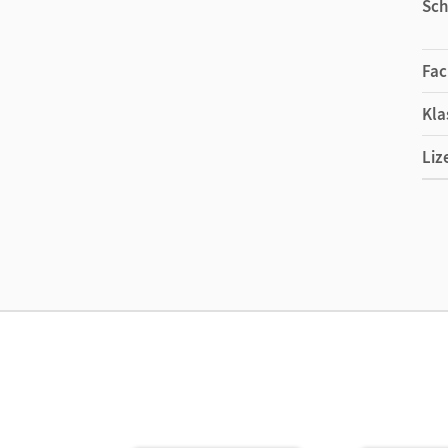
Sch
Fac
Kla
Liz
Ers
Liz
Ver