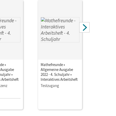
de •
Mathefreunde •
Mathefreu
 Ausgabe
Allgemeine Ausgabe
Allgemein
huljahr •
2022 · 4. Schuljahr •
2022 · 4. S
s Arbeitsheft
Interaktives Arbeitsheft
Interaktiv
izenz
Testzugang
Einzellize
9,25 EU