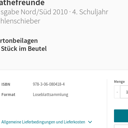
athefreunde
sgabe Nord/Süd 2010 · 4. Schuljahr
hlenschieber
rtonbeilagen
 Stück im Beutel
Menge
1
ISBN
978-3-06-080418-4
-
Format
Loseblattsammlung
Allgemeine Lieferbedingungen und Lieferkosten