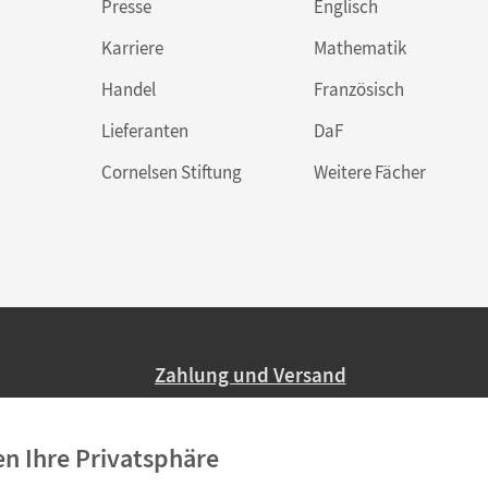
Presse
Englisch
Karriere
Mathematik
Handel
Französisch
Lieferanten
DaF
Cornelsen Stiftung
Weitere Fächer
Zahlung und Versand
Nur 2,95 EUR Versandkosten in Deutsc
en Ihre Privatsphäre
Ab 59,– EUR Bestellwert liefern wir ve