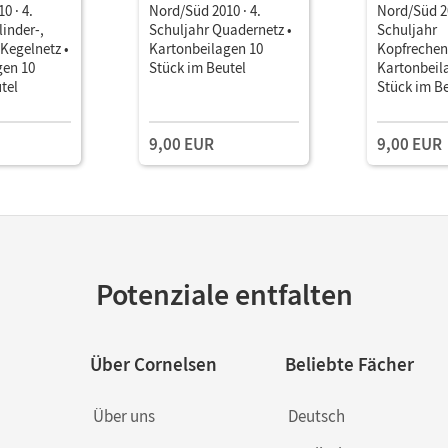
0 · 4.
Nord/Süd 2010 · 4.
Nord/Süd 20
linder-,
Schuljahr Quadernetz •
Schuljahr
Kegelnetz •
Kartonbeilagen 10
Kopfrechent
gen 10
Stück im Beutel
Kartonbeil
tel
Stück im B
9,00 EUR
9,00 EUR
Potenziale entfalten
Über Cornelsen
Beliebte Fächer
Über uns
Deutsch