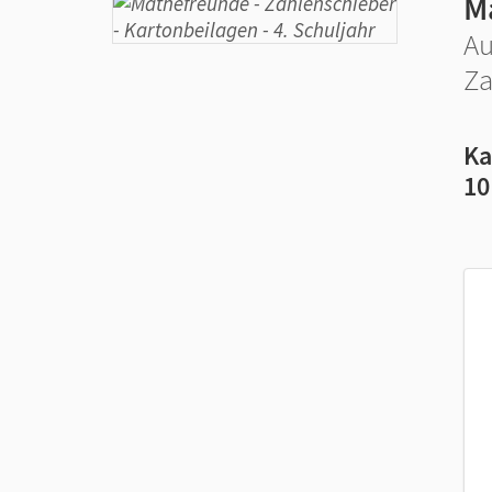
M
Au
Za
Ka
10