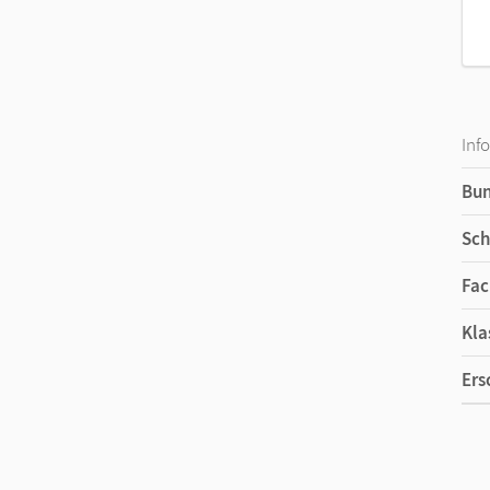
Inf
Bu
Sch
Fac
Kla
Ers
Ma
Ver