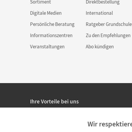
Sortiment
Direktbestellung
Digitale Medien
International
Persönliche Beratung
Ratgeber Grundschule
Informationszentren
Zu den Empfehlungen
Veranstaltungen
Abo kündigen
Ihre Vorteile bei uns
20% Prüfnachlass für Lehrkräfte
Wir respektier
Persönliche Angebote für Lehrkräfte