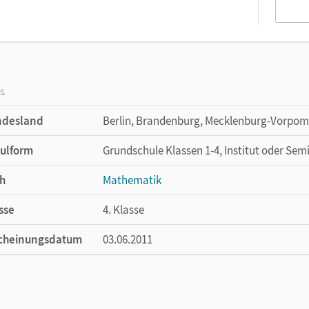
os
ndesland
Berlin, Brandenburg, Mecklenburg-Vorpom
ulform
Grundschule Klassen 1-4, Institut oder Sem
h
Mathematik
sse
4. Klasse
cheinungsdatum
03.06.2011
ße
Länge: 25,2 cm, Breite: 18,2 cm, Höhe: 0,3 
lag
Cornelsen: VWV