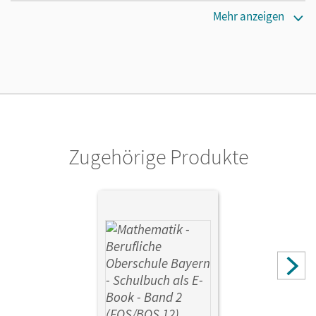
Maße
Mehr anzeigen
Länge: 24 cm, Breite: 17,1 cm, Höhe: 0,8 cm
Verlag
Cornelsen Verlag
Autor/-in
Körner, Daniel; Fielk, Werner; Altrichter, Volker; Ioffe,
Mikhail; Konstandin, Stefan; Ott, Georg; Meier, Peter;
Zugehörige Produkte
Roßmann, Franz