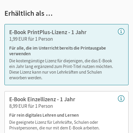
Notizen erstellen
Erhältlich als …
Markierungen setzen
Text ergänzen
E-Book PrintPlus-Lizenz - 1 Jahr
Lesezeichen hinzufügen
1,99 EUR für 1 Person
Suchen im Text
Für alle, die im Unterricht bereits die Printausgabe
Zoomen
verwenden
Die kostengünstige Lizenz für diejenigen, die das E-Book
ein Jahr lang ergänzend zum Print-Titel nutzen möchten.
Diese Lizenz kann nur von Lehrkräften und Schulen
erworben werden.
E-Book Einzellizenz - 1 Jahr
8,99 EUR für 1 Person
Für rein digitales Lehren und Lernen
Die geeignete Lizenz für Lehrkräfte, Schulen oder
Privatpersonen, die nur mit dem E-Book arbeiten.