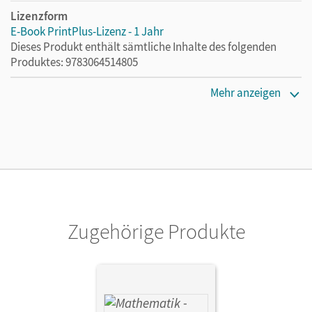
Lizenzform
E-Book PrintPlus-Lizenz - 1 Jahr
Dieses Produkt enthält sämtliche Inhalte des folgenden
Produktes: 9783064514805
Erscheinungsdatum
Mehr anzeigen
02.08.2021
Lizenztext
Die kostengünstige Lizenz für diejenigen, die das E-Book
ein Jahr lang ergänzend zum Print-Titel nutzen möchten.
Diese Lizenz kann nur von Lehrkräften und Schulen
erworben werden.
Zugehörige Produkte
Verlag
Cornelsen Verlag
Autor/-in
Fielk, Werner; Altrichter, Volker; Ioffe, Mikhail; Ott, Georg;
Roßmann, Franz; Konstandin, Stefan