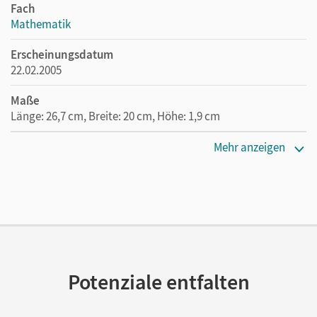
Fach
Mathematik
Erscheinungsdatum
22.02.2005
Maße
Länge: 26,7 cm, Breite: 20 cm, Höhe: 1,9 cm
Verlag
Mehr anzeigen
Cornelsen Verlag
Herausgeber/-in
Leppig, Manfred
Autor/-in
Leppig, Manfred; Spiering, Helmut; Kalvelage, Kurt;
Richter, Helmut; Neuhaus, Kornelia; Rümmele, Horst;
Potenziale entfalten
Kupferschmid, Bernd