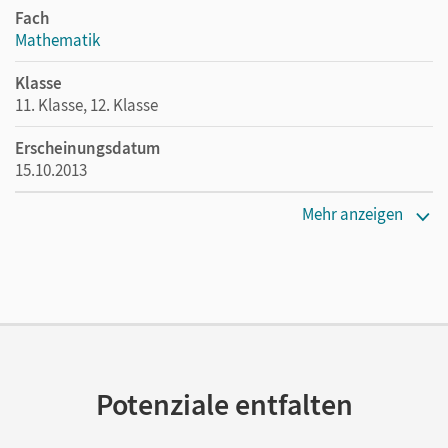
Fach
Mathematik
Klasse
11. Klasse, 12. Klasse
Erscheinungsdatum
15.10.2013
Maße
Mehr anzeigen
Länge: 26 cm, Breite: 19 cm, Höhe: 2 cm
Verlag
Cornelsen Verlag
Autor/-in
Schöwe, Rolf; Becker, Garnet; Viebrock, Susanne; Knapp,
Jost; Effert, Elke; Berg, Christoph
Potenziale entfalten