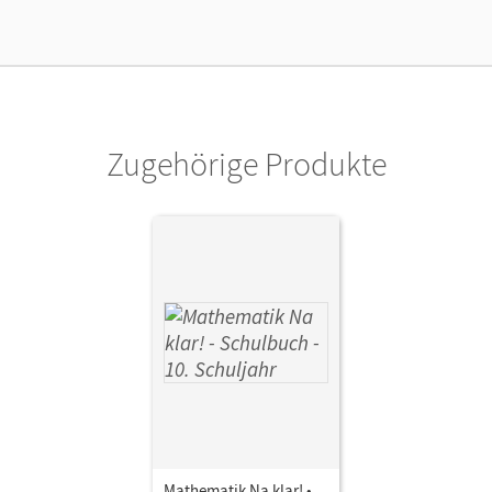
Verlag
Duden Schulbuch
Autor/-in
Eid, Wolfram; Liesenberg, Günter; Lootze, Sybille; Szebrat,
Heike; Biallas, Ingrid; Messner, Ardito
Zugehörige Produkte
Mathematik Na klar! •