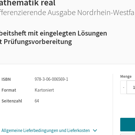
athematik real
fferenzierende Ausgabe Nordrhein-Westfale
beitsheft mit eingelegten Lösungen
t Prüfungsvorbereitung
Menge
1
ISBN
978-3-06-006569-1
-
Format
Kartoniert
Seitenzahl
64
Allgemeine Lieferbedingungen und Lieferkosten