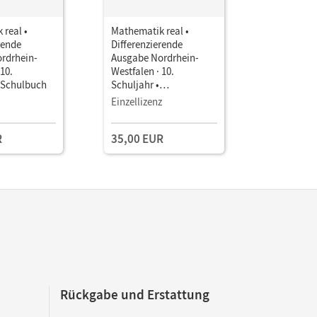
 real •
Mathematik real •
Mathemati
rende
Differenzierende
Differenz
rdrhein-
Ausgabe Nordrhein-
Ausgabe N
 10.
Westfalen · 10.
Westfalen 
• Schulbuch
Schuljahr •
Schuljahr
Handreichungen für den
Lehrkräft
Einzellizenz
Unterricht,
Kopiervorlagen mit CD-
R
35,00 EUR
30,00 E
ROM
Rückgabe und Erstattung