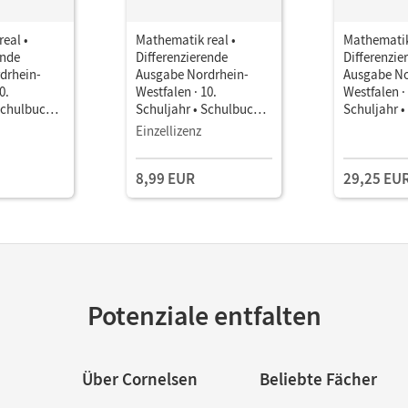
eal •
Mathematik real •
Mathematik
ende
Differenzierende
Differenzie
drhein-
Ausgabe Nordrhein-
Ausgabe No
0.
Westfalen · 10.
Westfalen ·
Schulbuch
Schuljahr • Schulbuch
Schuljahr 
als E-Book
Einzellizenz
8,99 EUR
29,25 EU
Potenziale entfalten
Über Cornelsen
Beliebte Fächer