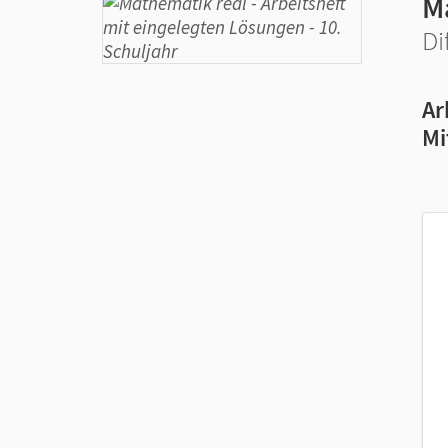
M
Di
Ar
Mi