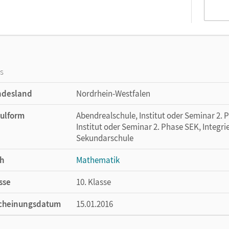
os
ndesland
Nordrhein-Westfalen
ulform
Abendrealschule, Institut oder Seminar 2. 
Institut oder Seminar 2. Phase SEK, Integr
Sekundarschule
h
Mathematik
sse
10. Klasse
cheinungsdatum
15.01.2016
ße
Länge: 29,9 cm, Breite: 21,1 cm, Höhe: 0,5 