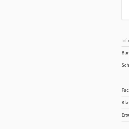
Inf
Bu
Sch
Fac
Kla
Ers
Ma