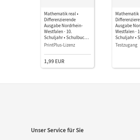
Mathematik real •
Mathematik r
Differenzierende
Differenzier
Ausgabe Nordrhein-
Ausgabe Nor
Westfalen · 10.
Westfalen · 1
Schuljahr • Schulbuch
Schuljahr • 
als E-Book
als E-Book
PrintPlus-Lizenz
Testzugang
1,99 EUR
Unser Service für Sie