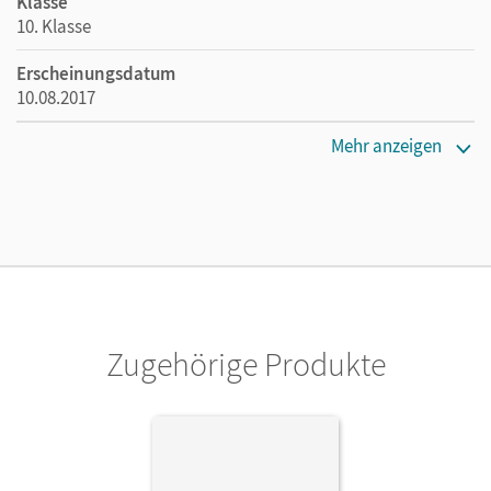
Klasse
10. Klasse
Erscheinungsdatum
10.08.2017
Maße
Mehr anzeigen
Länge: 29,7 cm, Breite: 21 cm, Höhe: 0,6 cm
Verlag
Cornelsen Verlag
Herausgeber/-in
Hußmann, Stephan; Barzel, Bärbel; Leuders, Timo;
Prediger, Susanne
Zugehörige Produkte