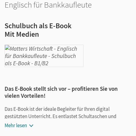
Englisch für Bankkaufleute
Schulbuch als E-Book
Mit Medien
Das E-Book stellt sich vor – profitieren Sie von
vielen Vorteilen!
Das E-Book ist der ideale Begleiter für Ihren digital
gestützten Unterricht. Es entlastet Schultaschen und
Rucksäcke und ist jederzeit unkompliziert verfügbar.
Mehr lesen
Außerdem unterstützt es mit vielen digitalen Funktionen