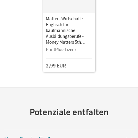
Matters Wirtschaft ·
Englisch für
kaufmännische
Ausbildungsberufe •
Money Matters 5th
edition · B1/B2 Englisch
PrintPlus-Lizenz
für Bankkaufleute •
Schulbuch als E-Book
2,99 EUR
Mit Medien
Potenziale entfalten