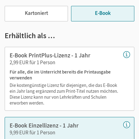
das Lehren und Lernen:
Kartoniert
E-Book
Notizen erstellen
Markierungen setzen
Text ergänzen
Erhältlich als …
Lesezeichen hinzufügen
im Text suchen
E-Book PrintPlus-Lizenz - 1 Jahr
zoomen
2,99 EUR für 1 Person
Für alle, die im Unterricht bereits die Printausgabe
Die Medien sind wichtige Bestandteile dieses E-Books. Sie
verwenden
sind seitengenau platziert, damit Sie und Ihre Schüler/-innen
Die kostengünstige Lizenz für diejenigen, die das E-Book
jederzeit unkompliziert darauf zugreifen können. So
ein Jahr lang ergänzend zum Print-Titel nutzen möchten.
gestalten Sie das Lehren und Lernen zeitsparend und
Diese Lizenz kann nur von Lehrkräften und Schulen
abwechslungsreich. Kein Medienwechsel! Kein
erworben werden.
zeitaufwendiges Suchen!
E-Book Einzellizenz - 1 Jahr
9,99 EUR für 1 Person
Medien in diesem E-Book: