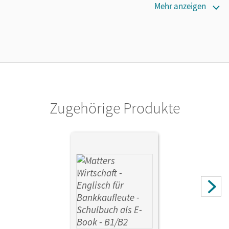
Lizenztext
Mehr anzeigen
Die geeignete Lizenz für Lehrkräfte, Schulen oder
Privatpersonen, die nur mit dem E-Book arbeiten.
Verlag
Cornelsen Verlag
Autor/-in
Grussendorf, Marion; Englisch, Brigitta; Preuß, Freya
Zugehörige Produkte