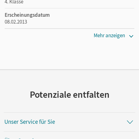
4. Klasse
Erscheinungsdatum
08.02.2013
Maße
Mehr anzeigen
Länge: 26 cm, Breite: 19 cm, Höhe: 0,5 cm
Verlag
Oldenbourg Schulbuchverlag
Herausgeber/-in
Ucar, Bülent
Potenziale entfalten
Autor/-in
Lubig-Fohsel, Evelin; Solgun-Kaps, Gül; Uguz, Seher
Unser Service für Sie