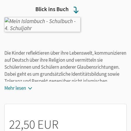
Blick ins Buch
Die Kinder reflektieren über ihre Lebenswelt, kommunizieren
auf Deutsch über ihre Religion und vermitteln sie
Schülerinnen und Schülern anderer Glaubensrichtungen.
Dabei geht es um grundsätzliche Identitätsbildung sowie
Toleranz und Respekt gegenüber nicht islamischen
religiösen Anschauungen.
Mehr lesen
22,50 EUR