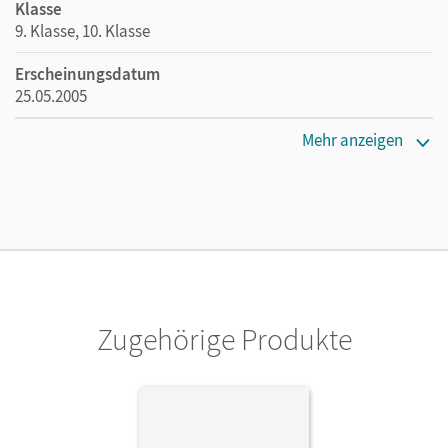
Klasse
9. Klasse, 10. Klasse
Erscheinungsdatum
25.05.2005
Maße
Mehr anzeigen
Länge: 27,2 cm, Breite: 19 cm, Höhe: 1 cm
Verlag
Cornelsen: VWV
Autor/-in
Haugwitz, Solveig; Förster, Katharina; Köcher, Dirk
Zugehörige Produkte