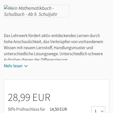
Das Lehrwerk fördert aktiv-entdeckendes Lernen durch
hohe Anschaulichkeit, das Verknüpfen von vorhandenem
Wissen mit neuem Lernstoff, Handlungsmuster und
unterschiedliche Lösungswege. Unterschiedlich schwere
Aufgaben dienen der Differenzierung.
Gestaltung
Mehr lesen
Bei der Orientierung helfen Vignetten, beim Nachschlagen
die Übersichten auf den Umschlagklappen.
28,99 EUR
50% Prüfnachlass für
14,50 EUR