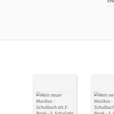
Ers
Ma
Ver
Her
Aut