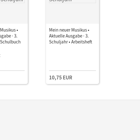
Musikus •
Mein neuer Musikus •
Mein neue
sgabe · 3.
Aktuelle Ausgabe · 3.
Aktuelle A
• Schulbuch
Schuljahr • Arbeitsheft
Schuljahr
Einfache S
Stimme u
z
Instrumen
Musizierhe
10,75 EUR
8,50 EU