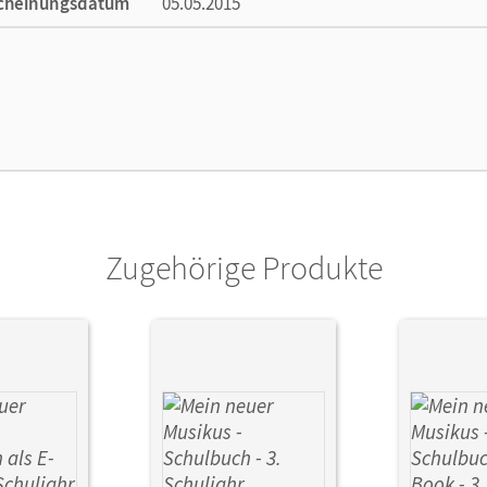
cheinungsdatum
05.05.2015
ße
Länge: 29,7 cm, Breite: 21 cm, Höhe: 0,4 cm
lag
Cornelsen: VWV
ausgeber/-in
Hoffmann, Sonja
or/-in
Hoffmann, Sonja; Gläser, Anja-Maria; Schn
Zugehörige Produkte