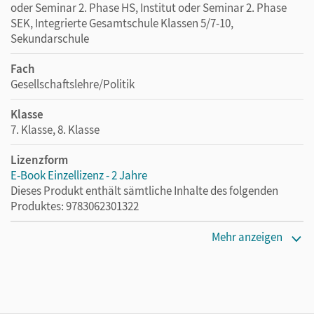
oder Seminar 2. Phase HS, Institut oder Seminar 2. Phase
SEK, Integrierte Gesamtschule Klassen 5/7-10,
Sekundarschule
Fach
Gesellschaftslehre/Politik
Klasse
7. Klasse, 8. Klasse
Lizenzform
E-Book Einzellizenz - 2 Jahre
Dieses Produkt enthält sämtliche Inhalte des folgenden
Produktes: 9783062301322
Erscheinungsdatum
Mehr anzeigen
02.03.2026
Lizenztext
Die geeignete Lizenz für Lehrkräfte, Schulen oder
Privatpersonen, die nur mit dem E-Book arbeiten.