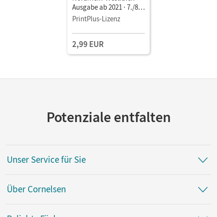
Ausgabe ab 2021 · 7./8.
Schuljahr • Schulbuch
PrintPlus-Lizenz
als E-Book Mit Medien
2,99 EUR
Potenziale entfalten
Unser Service für Sie
Über Cornelsen