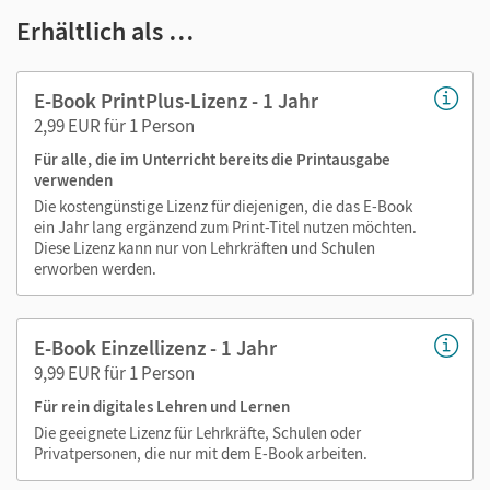
Notizen erstellen
Erhältlich als …
Markierungen setzen
Text ergänzen
E-Book PrintPlus-Lizenz - 1 Jahr
Lesezeichen hinzufügen
2,99 EUR für 1 Person
im Text suchen
Für alle, die im Unterricht bereits die Printausgabe
zoomen
verwenden
Die kostengünstige Lizenz für diejenigen, die das E-Book
Die Medien sind wichtige Bestandteile dieses E-Books. Sie
ein Jahr lang ergänzend zum Print-Titel nutzen möchten.
sind seitengenau platziert, damit Sie und Ihre Schüler/-innen
Diese Lizenz kann nur von Lehrkräften und Schulen
jederzeit unkompliziert darauf zugreifen können. So
erworben werden.
gestalten Sie das Lehren und Lernen zeitsparend und
abwechslungsreich. Kein Medienwechsel! Kein
E-Book Einzellizenz - 1 Jahr
zeitaufwendiges Suchen!
9,99 EUR für 1 Person
Für rein digitales Lehren und Lernen
Die geeignete Lizenz für Lehrkräfte, Schulen oder
Privatpersonen, die nur mit dem E-Book arbeiten.