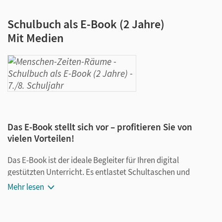
Schulbuch als E-Book (2 Jahre)
Mit Medien
Das E-Book stellt sich vor – profitieren Sie von
vielen Vorteilen!
Das E-Book ist der ideale Begleiter für Ihren digital
gestützten Unterricht. Es entlastet Schultaschen und
Rucksäcke und ist jederzeit unkompliziert verfügbar.
Mehr lesen
Außerdem unterstützt es mit vielen digitalen Funktionen
das Lehren und Lernen: