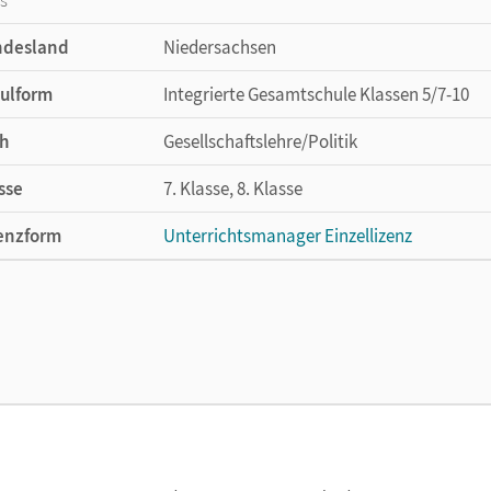
ndesland
Niedersachsen
ulform
Integrierte Gesamtschule Klassen 5/7-10
h
Gesellschaftslehre/Politik
sse
7. Klasse, 8. Klasse
enzform
Unterrichtsmanager Einzellizenz
cheinungsdatum
25.06.2026
enztext
Ermöglicht einzelnen Lehrpersonen die Nu
Lehrwerk erhältlich ist.
lag
Cornelsen Verlag
ausgeber/-in
Humann, Wolfgang