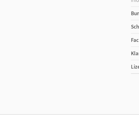
Bu
Sch
Fac
Kla
Liz
Ers
Liz
Ver
Her