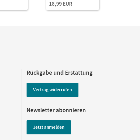
18,99 EUR
149,00 
Medien
Book mit
Lehrkräft
und Planu
Rückgabe und Erstattung
Vertrag widerrufen
Newsletter abonnieren
Jetzt anmelden