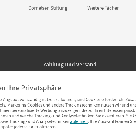
Cornelsen Stiftung
Weitere Fächer
Zahlung und Versand
Nur 2,95 EUR Versandkosten in Deutsc
en Ihre Privatsphäre
Ab 59,– EUR Bestellwert liefern wir ve
(Lieferung in 3–6 Tagen).
-Angebot vollständig nutzen zu können, sind Cookies erforderlich. Zusät
ols. Marketing Cookies und andere Trackingtechniken nutzen wir und uns
hnen personalisierte Werbung anzuzeigen, die zu Ihren Interessen passt. 
hmen und welche Tracking- und Analysetechniken Sie akzeptieren. Sie k
sowie Tracking- und Analysetechniken
ablehnen
. Ihre Auswahl können Sie
 später jederzeit aktualisieren