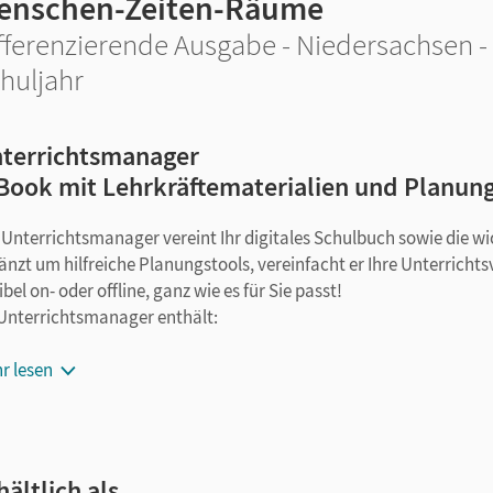
enschen-Zeiten-Räume
fferenzierende Ausgabe - Niedersachsen - 
huljahr
terrichtsmanager
Book mit Lehrkräftematerialien und Planun
 Unterrichtsmanager vereint Ihr digitales Schulbuch sowie die w
änzt um hilfreiche Planungstools, vereinfacht er Ihre Unterricht
ibel on- oder offline, ganz wie es für Sie passt!
 Unterrichtsmanager enthält:
E-Book
r lesen
seitengenaue Materialanordnung
Materialien aus der Handreichung: Lösungen zu Aufgaben im S
Arbeitsblätter (Kopiervorlagen) als Word und PDF
Lösungen der Arbeitsblätter als PDF
hältlich als …