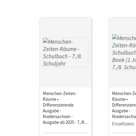
Aut
Menschen-Zeiten-
Menschen-Ze
Räume •
Räume •
Differenzierende
Differenzier
Ausgabe -
Ausgabe -
Niedersachsen -
Niedersachs
Ausgabe ab 2025 · 7./8.
Ausgabe ab 2
Einzellizenz
Schuljahr • Schulbuch
Schuljahr • 
Mit digitalen Medien
als E-Book (