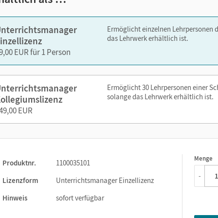
Videos: "Sprechende Bilder", animierte Karten und Schaubilde
Audios: Hörspiele
nterrichtsmanager
Ermöglicht einzelnen Lehrpersonen 
das Lehrwerk erhältlich ist.
inzellizenz
zen Sie den Unterrichtsmanager auf lernen.cornelsen.de oder üb
9,00 EUR für 1 Person
nterrichtsmanager
Ermöglicht 30 Lehrpersonen einer S
solange das Lehrwerk erhältlich ist.
ollegiumslizenz
49,00 EUR
Menge
1
Produktnr.
1100035101
-
Lizenzform
Unterrichtsmanager Einzellizenz
Hinweis
sofort verfügbar