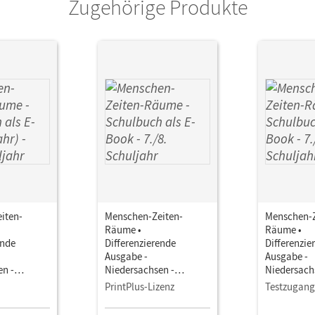
Zugehörige Produkte
or/-in
Humann, Wolfgang; Schlepütz, Birgit; Hei
iten-
Menschen-Zeiten-
Menschen-Z
Räume •
Räume •
ende
Differenzierende
Differenzie
Ausgabe -
Ausgabe -
en -
Niedersachsen -
Niedersach
025 · 7./8.
Ausgabe ab 2025 · 7./8.
Ausgabe ab 
PrintPlus-Lizenz
Testzugang
Schulbuch
Schuljahr • Schulbuch
Schuljahr 
1 Jahr) Mit
als E-Book Mit Medien
als E-Book