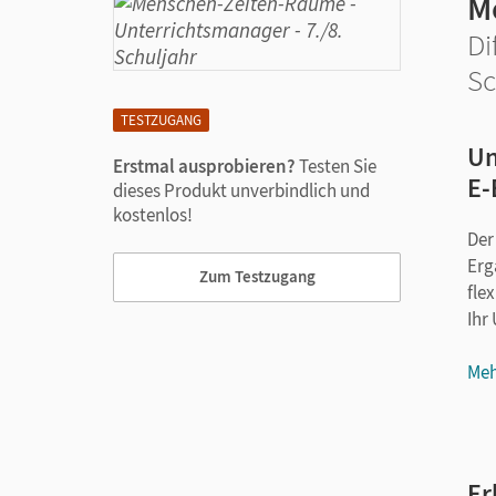
M
Di
Sc
TESTZUGANG
Un
Erstmal ausprobieren?
Testen Sie
E-
dieses Produkt unverbindlich und
kostenlos!
Der
Erg
Zum Testzugang
flex
Ihr
Meh
Er