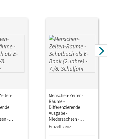
nemann, Frank
eiten-
Menschen-Zeiten-
Menschen-
Räume •
Räume •
rende
Differenzierende
Differenz
Ausgabe -
Ausgabe -
sen -
Niedersachsen -
Niedersac
2025 · 7./8.
Ausgabe ab 2025 · 7./8.
Ausgabe ab
Einzellizenz
Kollegium
• Schulbuch
Schuljahr • Schulbuch
Schuljahr 
 Mit Medien
als E-Book (2 Jahre) Mit
Unterrich