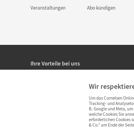
Veranstaltungen
Abo kündigen
Ihre Vorteile bei uns
20% Prüfnachlass für Lehrkräfte
Wir respektier
Persönliche Angebote für Lehrkräfte
Um das Cornelsen Online
Sicheres Einkaufen mit SSL-Verschlüsselung
Tracking- und Analyseto
B. Google und Meta, um I
Verlängerte
Widerrufsfrist
von 4 Wochen
welche Cookies Sie anne
erforderlichen Cookies 
& Co.“ am Ende der Seite
Schnelle und einfache Retourenabwicklung