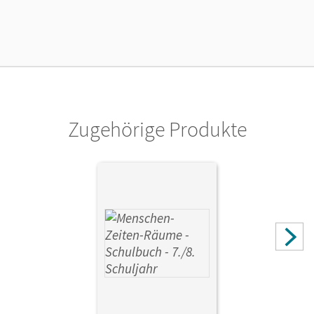
25.06.2026
Lizenztext
Ermöglicht 30 Lehrpersonen einer Schule die Nutzung des
Unterrichtsmanagers solange das Lehrwerk erhältlich ist.
Verlag
Cornelsen Verlag
Zugehörige Produkte
Herausgeber/-in
Humann, Wolfgang
Autor/-in
Humann, Wolfgang; Schlepütz, Birgit; Heinemann, Frank