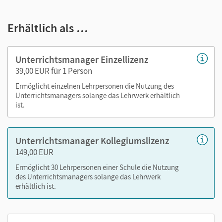
E-Book
seitengenaue Materialanordnung
Erhältlich als …
Materialien aus der Handreichung: Lösungen zu
Aufgaben im Schulbuch, Hinweise (als PDF)
Arbeitsblätter (Kopiervorlagen) als Word und PDF
Unterrichtsmanager Einzellizenz
Lösungen der Arbeitsblätter als PDF
39,00 EUR für 1 Person
Videos: "Sprechende Bilder", animierte Karten und
Ermöglicht einzelnen Lehrpersonen die Nutzung des
Schaubilder
Unterrichtsmanagers solange das Lehrwerk erhältlich
Audios: Hörspiele
ist.
Nutzen Sie den Unterrichtsmanager auf lernen.cornelsen.de
Unterrichtsmanager Kollegiumslizenz
oder über die Cornelsen Lernen App.
149,00 EUR
Ermöglicht 30 Lehrpersonen einer Schule die Nutzung
des Unterrichtsmanagers solange das Lehrwerk
erhältlich ist.