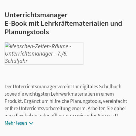
Unterrichtsmanager
E-Book mit Lehrkräftematerialien und
Planungstools
Der Unterrichtsmanager vereint Ihr digitales Schulbuch
sowie die wichtigsten Lehrwerkmaterialien in einem
Produkt. Ergänzt um hilfreiche Planungstools, vereinfacht
er Ihre Unterrichtsvorbereitung enorm. Arbeiten Sie dabei
ganz flexibel on- oder offline, ganz wie es für Sie passt!
Ihr Unterrichtsmanager enthält:
Mehr lesen