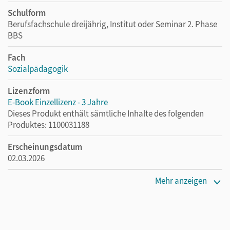
Schulform
Berufsfachschule dreijährig, Institut oder Seminar 2. Phase
BBS
Fach
Sozialpädagogik
Lizenzform
E-Book Einzellizenz - 3 Jahre
Dieses Produkt enthält sämtliche Inhalte des folgenden
Produktes: 1100031188
Erscheinungsdatum
02.03.2026
Lizenztext
Mehr anzeigen
Die geeignete Lizenz für Lehrkräfte, Schulen oder
Privatpersonen, die nur mit dem E-Book arbeiten.
Verlag