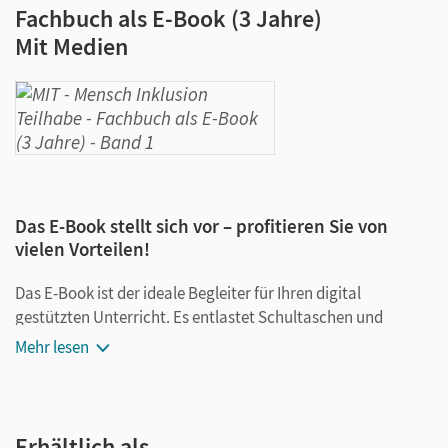
Fachbuch als E-Book (3 Jahre)
Mit Medien
Das E-Book stellt sich vor – profitieren Sie von
vielen Vorteilen!
Das E-Book ist der ideale Begleiter für Ihren digital
gestützten Unterricht. Es entlastet Schultaschen und
Rucksäcke und ist jederzeit unkompliziert verfügbar.
Mehr lesen
Außerdem unterstützt es mit vielen digitalen Funktionen
das Lehren und Lernen:
Notizen erstellen
Erhältlich als …