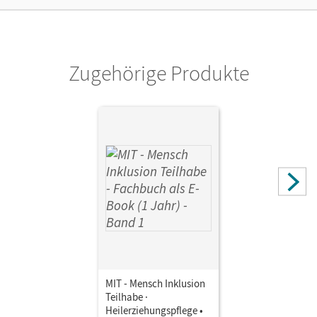
Cornelsen Verlag
Herausgeber/-in
Nicklas-Faust, Jeanne; Scharringhausen, Ruth
Zugehörige Produkte
Autor/-in
Franz, Daniel; Struck, Hannah; Calabrese, Stefania;
Hartmann, Barbara; Fischer, Julia; Rohmann, Kadidja;
Mensch zuerst - Netzwerk People First Deutschland e.V.;
Nicklas-Faust, Jeanne; Liersch, Christiane; Flechsig, Tanja;
Damag, Annette; Bargfrede, Stefanie; Pakleppa,
Stephanie; Schellbach, Silke; Dorrance, Carmen;
Scharringhausen, Ruth; Gartinger, Silvia; Hennig-
Schumann, Anke; Herrlich, Martin
MIT - Mensch Inklusion
Teilhabe ·
Heilerziehungspflege •