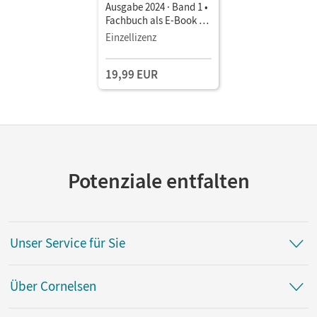
Ausgabe 2024 · Band 1 •
Fachbuch als E-Book (1
Jahr) Mit Medien
Einzellizenz
19,99 EUR
Potenziale entfalten
Unser Service für Sie
Über Cornelsen