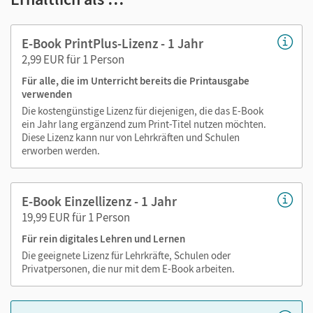
Markierungen setzen
Text ergänzen
E-Book PrintPlus-Lizenz - 1 Jahr
Lesezeichen hinzufügen
2,99 EUR für 1 Person
im Text suchen
Für alle, die im Unterricht bereits die Printausgabe
zoomen
verwenden
Die kostengünstige Lizenz für diejenigen, die das E-Book
Die Medien sind wichtige Bestandteile dieses E-Books. Sie
ein Jahr lang ergänzend zum Print-Titel nutzen möchten.
sind seitengenau platziert, damit Sie und Ihre Schüler/-innen
Diese Lizenz kann nur von Lehrkräften und Schulen
jederzeit unkompliziert darauf zugreifen können. So
erworben werden.
gestalten Sie das Lehren und Lernen zeitsparend und
abwechslungsreich. Kein Medienwechsel! Kein
E-Book Einzellizenz - 1 Jahr
zeitaufwendiges Suchen!
19,99 EUR für 1 Person
Für rein digitales Lehren und Lernen
Medien in diesem E-Book:
Die geeignete Lizenz für Lehrkräfte, Schulen oder
Privatpersonen, die nur mit dem E-Book arbeiten.
Videos
Erklärfilme