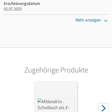
Erscheinungsdatum
02.07.2025
Maße
Mehr anzeigen
Länge: 23,8 cm, Breite: 20,6 cm, Höhe: 1,3 cm
Verlag
Cornelsen Verlag
Herausgeber/-in
Michalke-Leicht, Wolfgang; Sajak, Clauß Peter
Zugehörige Produkte
Autor/-in
Arnold, Sabrina; Ehlen, Julia; Feldmann, Jörg; Hassel,
Jasmin; Mansfeld, Lisa-Marie; Otten, Gabriele; Resch,
Marie-Christin; Sajak, Clauß Peter; Fingerhut, Dorothee;
Sperling, Katharina