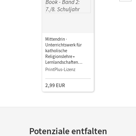
Mittendrin ·
Unterrichtswerk für
katholische
Religionslehre •
Lernlandschaften
Religion
PrintPlus-Lizenz
Gymnasium/Sekundarst
ufe I - Ausgabe N · Band
2,99 EUR
2: 7./8. Schuljahr •
Schulbuch als E-Book
Mit Medien
Potenziale entfalten