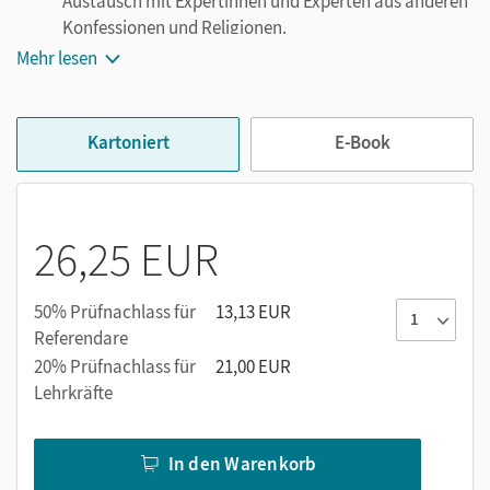
Austausch mit Expertinnen und Experten aus anderen
Konfessionen und Religionen.
Konsequent gegliedert:
Die einzelnen Kapitel,
Mehr lesen
Lernlandschaften genannt, folgen dem
Doppelseitenprinzip: Jede Doppelseite bildet eine
geschlossene Einheit.
Kartoniert
E-Book
Konsequent kompetenzorientiert:
Alle Aufgaben
sind zur besseren Orientierung mit einer Drei-Punkte-
Skala differenziert. Ein besonderes Augenmerk liegt
26,25 EUR
auf digitalen Aufgabenstellungen.
50% Prüfnachlass für
13,13 EUR
Referendare
20% Prüfnachlass für
21,00 EUR
Lehrkräfte
In den Warenkorb