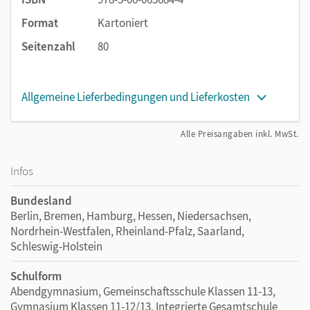
Arbeitsweisen selbstständig erprobt werden können.
Durch die Auffächerung in thematische Module lassen
Format
Kartoniert
sich zentrale Abiturvorgaben gut vermitteln - in
Seitenzahl
80
Nordrhein-Westfalen z. B. Der Komponist an der
Schwelle zum bürgerlichen Zeitalter, Neue
Technologien in der Musik des 20. Jahrhunderts,
Allgemeine Lieferbedingungen und Lieferkosten
Gesellschaftliche Stellungnahme durch Musik.
Alle Preisangaben inkl. MwSt.
Infos
Bundesland
Berlin, Bremen, Hamburg, Hessen, Niedersachsen,
Nordrhein-Westfalen, Rheinland-Pfalz, Saarland,
Schleswig-Holstein
Schulform
Abendgymnasium, Gemeinschaftsschule Klassen 11-13,
Gymnasium Klassen 11-12/13, Integrierte Gesamtschule