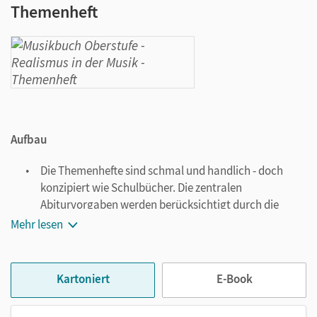
Themenheft
Aufbau
Die Themenhefte sind schmal und handlich - doch
konzipiert wie Schulbücher. Die zentralen
Abiturvorgaben werden berücksichtigt durch die
Auswahl der Themen, die fachspezifischen
Mehr lesen
Arbeitsweisen und Methoden bei der Erschließung von
Klang, Notation und Texten.
Die Themenhefte setzen die Schwerpunkte des
Kartoniert
E-Book
Musikbuchs
zu Bedeutungen, Entwicklungen sowie
Funktionen von Musik fort und bereiten sie in