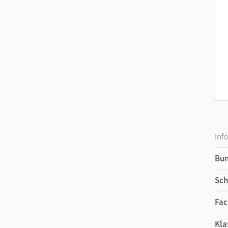
Inf
Bu
Sch
Fac
Kla