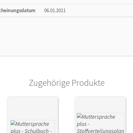
cheinungsdatum
06.01.2011
ße
Länge: 29,6 cm, Breite: 21 cm, Höhe: 0,4 cm
lag
Cornelsen: VWV
or/-in
Hagedorn, Cordula; Marko, Iris; Schön, Petra
Zugehörige Produkte