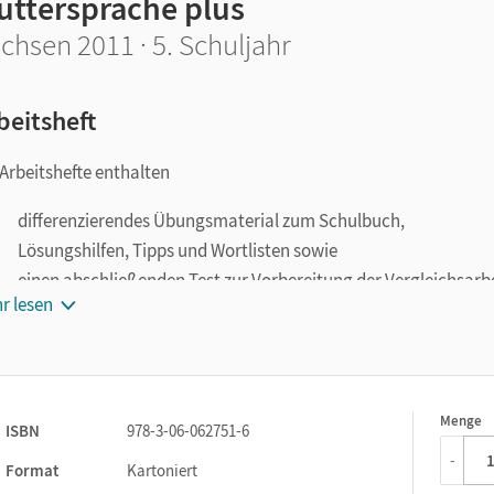
uttersprache plus
chsen 2011 · 5. Schuljahr
beitsheft
 Arbeitshefte enthalten
differenzierendes Übungsmaterial zum Schulbuch,
Lösungshilfen, Tipps und Wortlisten sowie
einen abschließenden Test zur Vorbereitung der Vergleichsarb
r lesen
Menge
1
ISBN
978-3-06-062751-6
-
Format
Kartoniert