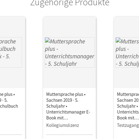
Zugehörige Produkte
e plus •
Muttersprache plus •
Muttersprac
 · 5.
Sachsen 2019 · 5.
Sachsen 201
Schulbuch
Schuljahr •
Schuljahr •
Unterrichtsmanager E-
Unterricht
Book mit
Book mit
Lehrkräftematerialien
Lehrkräftem
Kollegiumslizenz
Testzugang
und Planungstools
und Planun
(Test-Zuga