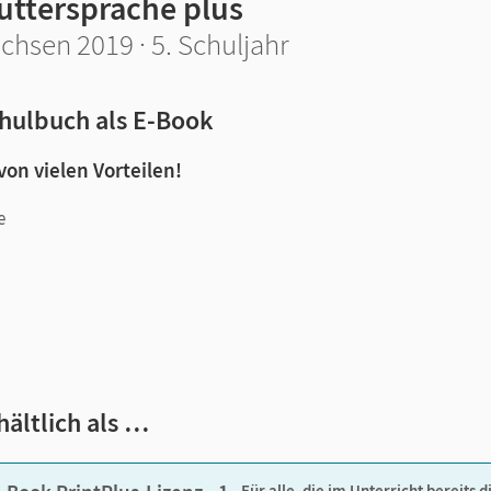
uttersprache plus
chsen 2019 · 5. Schuljahr
hulbuch als E-Book
 von vielen Vorteilen!
e
n und Lernen:
hältlich als …
Für alle, die im Unterricht bereits