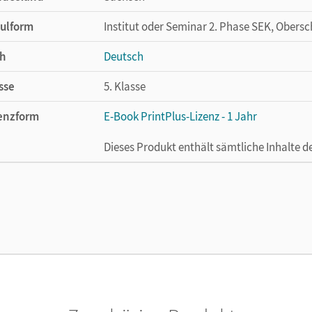
ulform
Institut oder Seminar 2. Phase SEK, Obersc
h
Deutsch
sse
5. Klasse
enzform
E-Book PrintPlus-Lizenz - 1 Jahr
Dieses Produkt enthält sämtliche Inhalte 
cheinungsdatum
02.08.2021
enztext
Die kostengünstige Lizenz für diejenigen, d
Titel nutzen möchten. Diese Lizenz kann n
lag
Cornelsen Verlag