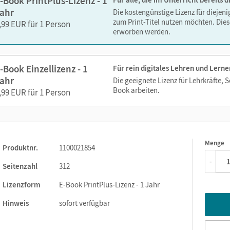
-Book PrintPlus-Lizenz - 1
ahr
Die kostengünstige Lizenz für diejen
zum Print-Titel nutzen möchten. Dies
,99 EUR für 1 Person
erworben werden.
-Book Einzellizenz - 1
Für rein digitales Lehren und Lerne
ahr
Die geeignete Lizenz für Lehrkräfte, 
Book arbeiten.
,99 EUR für 1 Person
Menge
1
Produktnr.
1100021854
-
Seitenzahl
312
Lizenzform
E-Book PrintPlus-Lizenz - 1 Jahr
Hinweis
sofort verfügbar