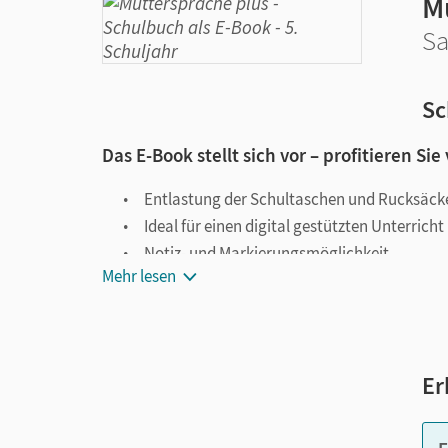
M
Sa
Sc
Das E-Book stellt sich vor – profitieren Sie
Entlastung der Schultaschen und Rucksäck
Ideal für einen digital gestützten Unterricht
Notiz- und Markierungsmöglichkeit
Mehr lesen
Jederzeit unkompliziert verfügbar
Viele digitale Funktionen unterstützen das Lehre
Notizen erstellen
Er
Markierungen setzen
Text ergänzen