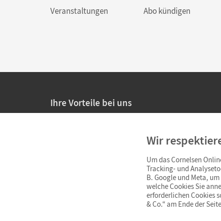
Veranstaltungen
Abo kündigen
Ihre Vorteile bei uns
20% Prüfnachlass für Lehrkräfte
Wir respektier
Persönliche Angebote für Lehrkräfte
Um das Cornelsen Online
Sicheres Einkaufen mit SSL-Verschlüsselung
Tracking- und Analyseto
B. Google und Meta, um I
Verlängerte
Widerrufsfrist
von 4 Wochen
welche Cookies Sie anne
erforderlichen Cookies 
& Co.“ am Ende der Seite
Schnelle und einfache Retourenabwicklung