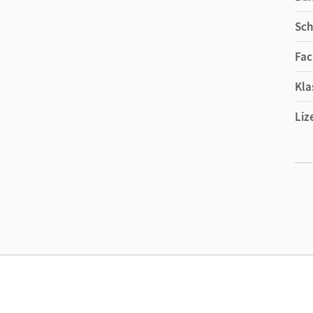
Sch
Fac
Kla
Liz
Ers
Liz
Ver