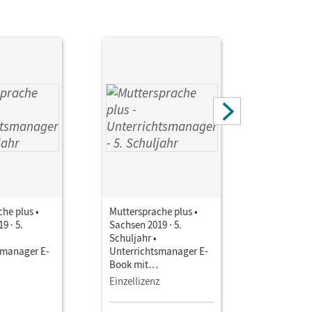
he plus •
Muttersprache plus •
Mutterspr
9 · 5.
Sachsen 2019 · 5.
Sachsen 20
Schuljahr •
Schuljahr 
smanager E-
Unterrichtsmanager E-
Planungsh
Book mit
Lehrplan 
aterialien
Lehrkräftematerialien
Sachsen (
Einzellizenz
Einzellize
gstools
und Planungstools
ng 90 Tage)