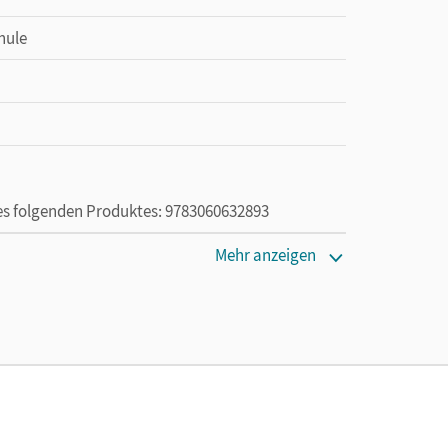
hule
des folgenden Produktes: 9783060632893
Mehr anzeigen
ie das E-Book ein Jahr lang ergänzend zum Print-
ur von Lehrkräften und Schulen erworben werden.