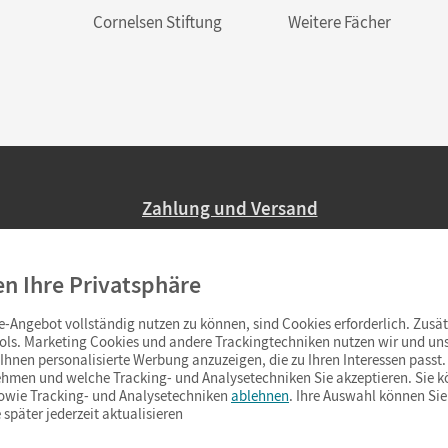
Cornelsen Stiftung
Weitere Fächer
Zahlung und Versand
Nur 2,95 EUR Versandkosten in Deutsc
en Ihre Privatsphäre
Ab 59,– EUR Bestellwert liefern wir ve
(Lieferung in 3–6 Tagen).
-Angebot vollständig nutzen zu können, sind Cookies erforderlich. Zusät
ols. Marketing Cookies und andere Trackingtechniken nutzen wir und uns
hnen personalisierte Werbung anzuzeigen, die zu Ihren Interessen passt. 
hmen und welche Tracking- und Analysetechniken Sie akzeptieren. Sie k
sowie Tracking- und Analysetechniken
ablehnen
. Ihre Auswahl können Sie
 später jederzeit aktualisieren