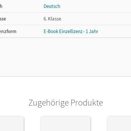
h
Deutsch
sse
6. Klasse
enzform
E-Book Einzellizenz - 1 Jahr
cheinungsdatum
09.04.2021
enztext
Die geeignete Lizenz für Lehrkräfte, Schul
arbeiten.
lag
Cornelsen Verlag
Zugehörige Produkte