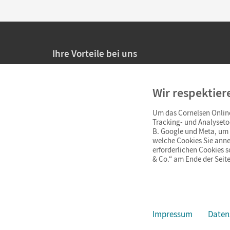
Ihre Vorteile bei uns
20% Prüfnachlass für Lehrkräfte
Wir respektier
Persönliche Angebote für Lehrkräfte
Um das Cornelsen Online
Sicheres Einkaufen mit SSL-Verschlüsselung
Tracking- und Analyseto
B. Google und Meta, um I
Verlängerte
Widerrufsfrist
von 4 Wochen
welche Cookies Sie anne
erforderlichen Cookies 
& Co.“ am Ende der Seite
Schnelle und einfache Retourenabwicklung
Impressum
Daten
Impressum
AGB
Datenschutz
Barrierefreiheit
Cookie