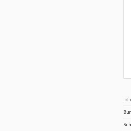
Inf
Bu
Sch