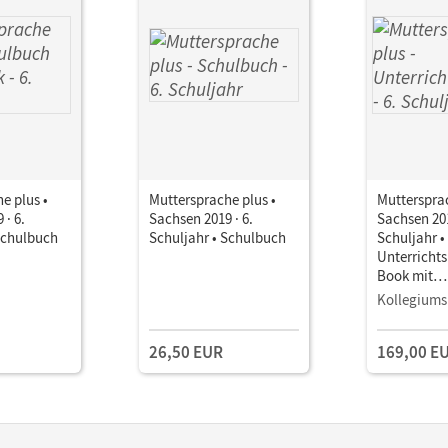
e plus •
Muttersprache plus •
Muttersprac
 · 6.
Sachsen 2019 · 6.
Sachsen 201
Schulbuch
Schuljahr • Schulbuch
Schuljahr •
Unterricht
Book mit
Lehrkräftem
Kollegiums
und Planun
26,50 EUR
169,00 E