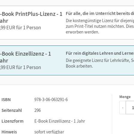
Lesezeichen hinzufügen
Suchen im Text
-Book PrintPlus-Lizenz - 1
Für alle, die im Unterricht bereits
Zoomen
ahr
Die kostengünstige Lizenz für diejen
zum Print-Titel nutzen möchten. Dies
,99 EUR für 1 Person
erworben werden.
-Book Einzellizenz - 1
Für rein digitales Lehren und Lerne
ahr
Die geeignete Lizenz für Lehrkräfte, 
Book arbeiten.
,99 EUR für 1 Person
Menge
1
ISBN
978-3-06-063291-6
-
Seitenzahl
296
Lizenzform
E-Book Einzellizenz - 1 Jahr
Hinweis
sofort verfügbar