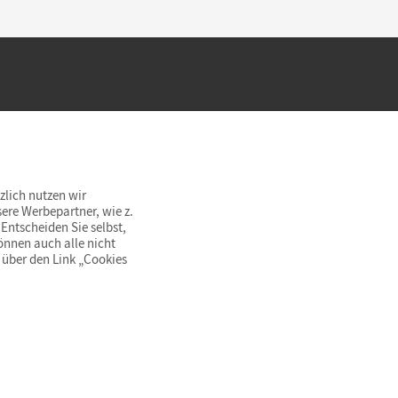
hland beim Kauf im Cornelsen Onlineshop.
rsandkostenfrei innerhalb Deutschlands
zlich nutzen wir
ere Werbepartner, wie z.
Entscheiden Sie selbst,
önnen auch alle nicht
 über den Link „Cookies
© Cornelsen Verlag 2026