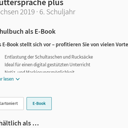
uttersprache plus
chsen 2019 · 6. Schuljahr
hulbuch als E-Book
 E-Book stellt sich vor – profitieren Sie von vielen Vorte
Entlastung der Schultaschen und Rucksäcke
Ideal für einen digital gestützten Unterricht
Notiz- und Markierungsmöglichkeit
r lesen
Jederzeit unkompliziert verfügbar
le digitale Funktionen unterstützen das Lehren und Lernen:
Kartoniert
E-Book
Notizen erstellen
Markierungen setzen
Text ergänzen
hältlich als …