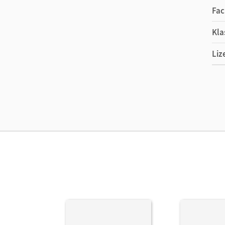
Fac
Kla
Liz
Ers
Liz
Ver