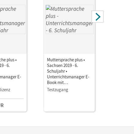
he plus •
Muttersprache plus •
Mutterspr
9 · 6.
Sachsen 2019 · 6.
Sachsen 20
Schuljahr •
Schuljahr 
smanager E-
Unterrichtsmanager E-
Unterrich
Book mit
Book mit
aterialien
Lehrkräftematerialien
Lehrkräft
lizenz
Testzugang
Einzellize
gstools
und Planungstools
und Planu
(Test-Zugang 90 Tage)
UR
49,00 E