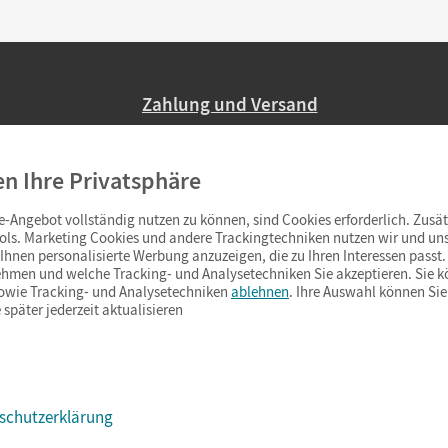
Zahlung und Versand
Nur 2,95 EUR Versandkosten in Deutsc
en Ihre Privatsphäre
Ab 59,– EUR Bestellwert liefern wir ve
(Lieferung in 3–6 Tagen).
-Angebot vollständig nutzen zu können, sind Cookies erforderlich. Zusät
ols. Marketing Cookies und andere Trackingtechniken nutzen wir und uns
hnen personalisierte Werbung anzuzeigen, die zu Ihren Interessen passt. 
hmen und welche Tracking- und Analysetechniken Sie akzeptieren. Sie k
sowie Tracking- und Analysetechniken
ablehnen
. Ihre Auswahl können Sie
 später jederzeit aktualisieren
schutzerklärung
s & Co.