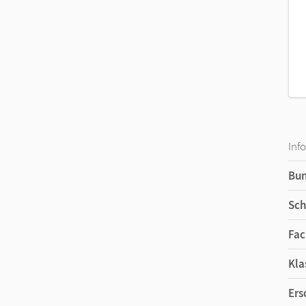
Inf
Bu
Sch
Fac
Kla
Ers