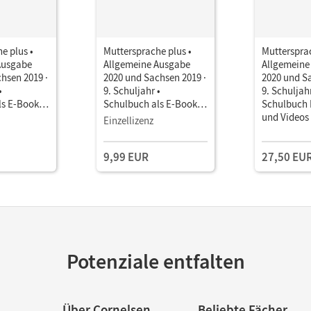
e plus •
Muttersprache plus •
Muttersprac
Ausgabe
Allgemeine Ausgabe
Allgemeine
hsen 2019 ·
2020 und Sachsen 2019 ·
2020 und Sa
•
9. Schuljahr •
9. Schuljahr
ls E-Book
Schulbuch als E-Book
Schulbuch 
Mit Medien
und Videos
Einzellizenz
9,99 EUR
27,50 EU
Potenziale entfalten
Über Cornelsen
Beliebte Fächer