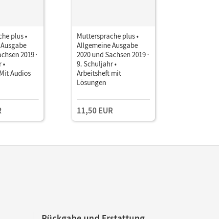
he plus •
Muttersprache plus •
Mutterspr
 Ausgabe
Allgemeine Ausgabe
Allgemein
chsen 2019 ·
2020 und Sachsen 2019 ·
2020 und 
 •
9. Schuljahr •
9. Schulja
Mit Audios
Arbeitsheft mit
für Lerne
Lösungen
erhöhtem 
im inklusi
• Arbeitsh
R
11,50 EUR
14,99 E
Lösungen
Rückgabe und Erstattung