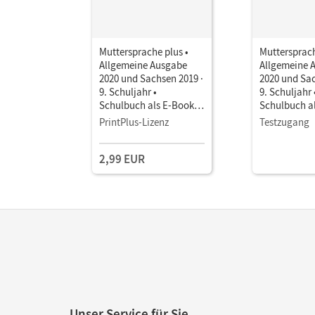
Muttersprache plus •
Muttersprach
Allgemeine Ausgabe
Allgemeine 
2020 und Sachsen 2019 ·
2020 und Sac
9. Schuljahr •
9. Schuljahr 
Schulbuch als E-Book
Schulbuch a
Mit Medien
Mit Medien
PrintPlus-Lizenz
Testzugang
2,99 EUR
Unser Service für Sie