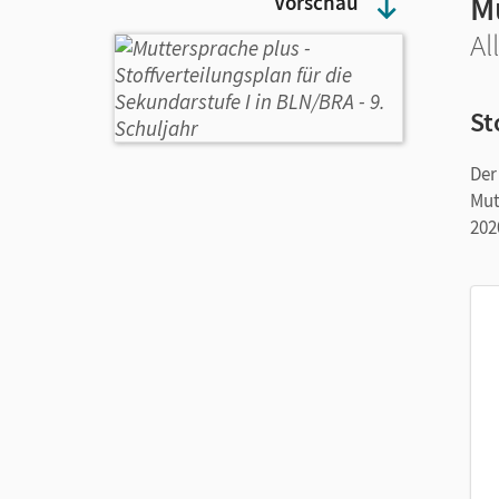
M
Vorschau
Al
St
Der
Mut
202