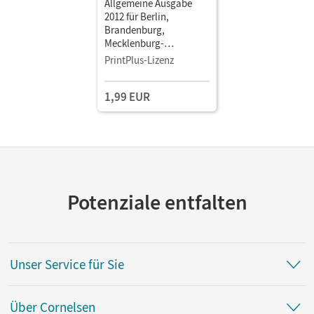
Allgemeine Ausgabe
2012 für Berlin,
Brandenburg,
Mecklenburg-
Vorpommern, Sachsen-
PrintPlus-Lizenz
Anhalt, Thüringen · 8.
Schuljahr • Schulbuch
1,99 EUR
als E-Book
Potenziale entfalten
Unser Service für Sie
Über Cornelsen