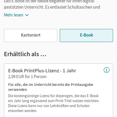
Das E-Book ist der ideale Begleiter für Ihren digital
gestützten Unterricht. Es entlastet Schultaschen und
Rucksäcke und ist jederzeit unkompliziert verfügbar.
Mehr lesen
Außerdem unterstützt es mit vielen digitalen Funktionen
das Lehren und Lernen:
Kartoniert
E-Book
Notizen erstellen
Markierungen setzen
Text ergänzen
Erhältlich als …
Lesezeichen hinzufügen
im Text suchen
E-Book PrintPlus-Lizenz - 1 Jahr
zoomen
2,99 EUR für 1 Person
Für alle, die im Unterricht bereits die Printausgabe
Die Medien sind wichtige Bestandteile dieses E-Books. Sie
verwenden
sind seitengenau platziert, damit Sie und Ihre Schüler/-innen
Die kostengünstige Lizenz für diejenigen, die das E-Book
jederzeit unkompliziert darauf zugreifen können. So
ein Jahr lang ergänzend zum Print-Titel nutzen möchten.
gestalten Sie das Lehren und Lernen zeitsparend und
Diese Lizenz kann nur von Lehrkräften und Schulen
abwechslungsreich. Kein Medienwechsel! Kein
erworben werden.
zeitaufwendiges Suchen!