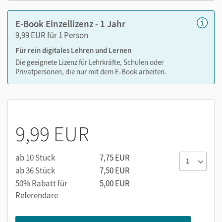
E-Book Einzellizenz - 1 Jahr
9,99 EUR für 1 Person
Medien in diesem E-Book:
Für rein digitales Lehren und Lernen
Audios und Videos zum Arbeitsheftpaket
Die geeignete Lizenz für Lehrkräfte, Schulen oder
Privatpersonen, die nur mit dem E-Book arbeiten.
Erklärfilme
Digitale Handlungsmaterialien
9,99 EUR
ab 10 Stück
7,75 EUR
ab 36 Stück
7,50 EUR
50% Rabatt für
5,00 EUR
Referendare