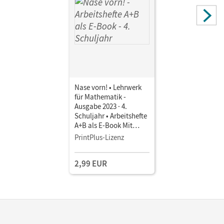
Nase vorn! • Lehrwerk
für Mathematik -
Ausgabe 2023 · 4.
Schuljahr • Arbeitshefte
A+B als E-Book Mit
Medien
PrintPlus-Lizenz
2,99 EUR