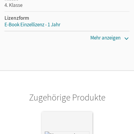
4. Klasse
Lizenzform
E-Book Einzellizenz - 1 Jahr
Erscheinungsdatum
Mehr anzeigen
29.04.2025
Lizenztext
Die geeignete Lizenz für Lehrkräfte, Schulen oder
Privatpersonen, die nur mit dem E-Book arbeiten.
Verlag
Cornelsen Verlag
Zugehörige Produkte