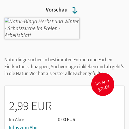
Vorschau
Naturdinge suchen in bestimmten Formen und Farben.
Eierkarton schnappen, Suchvorlage einkleben und ab geht's
in die Natur. Wer hat als erster alle Fächer gefüllt?
I
m
A
b
o
gr
atis
2,99 EUR
Im Abo:
0,00 EUR
Infos zum Abo