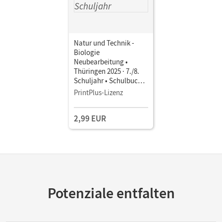
Natur und Technik -
Biologie
Neubearbeitung •
Thüringen 2025 · 7./8.
Schuljahr • Schulbuch
als E-Book Mit Medien
PrintPlus-Lizenz
2,99 EUR
Potenziale entfalten