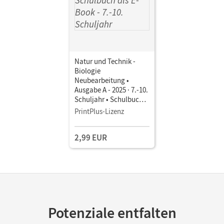
Natur und Technik -
Biologie
Neubearbeitung •
Ausgabe A - 2025 · 7.-10.
Schuljahr • Schulbuch
als E-Book Mit Medien
PrintPlus-Lizenz
2,99 EUR
Potenziale entfalten