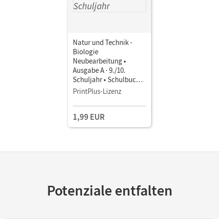
Natur und Technik -
Biologie
Neubearbeitung •
Ausgabe A · 9./10.
Schuljahr • Schulbuch
als E-Book
PrintPlus-Lizenz
1,99 EUR
Potenziale entfalten