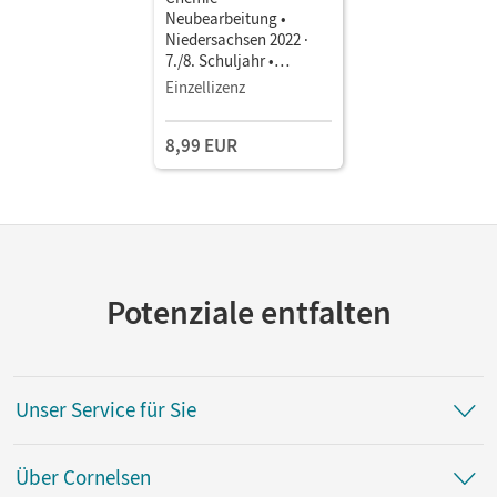
Neubearbeitung •
Niedersachsen 2022 ·
7./8. Schuljahr •
Schulbuch als E-Book
Einzellizenz
8,99 EUR
Potenziale entfalten
Unser Service für Sie
Über Cornelsen