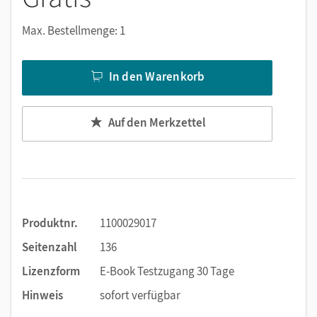
Notizen erstellen
Markierungen setzen
Max. Bestellmenge: 1
Text ergänzen
Lesezeichen hinzufügen
In den Warenkorb
Suchen im Text
Zoomen
Auf den Merkzettel
Produktnr.
1100029017
Seitenzahl
136
Lizenzform
E-Book Testzugang 30 Tage
Hinweis
sofort verfügbar