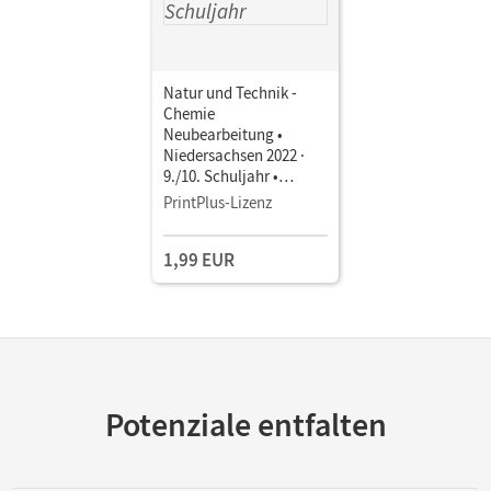
Natur und Technik -
Chemie
Neubearbeitung •
Niedersachsen 2022 ·
9./10. Schuljahr •
Schulbuch als E-Book
PrintPlus-Lizenz
1,99 EUR
Potenziale entfalten