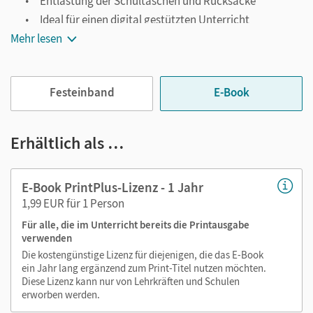
Entlastung der Schultaschen und Rucksäcke
Ideal für einen digital gestützten Unterricht
Mehr lesen
Notiz- und Markierungsmöglichkeit
Jederzeit unkompliziert verfügbar
Viele digitale Funktionen unterstützen das Lehren und
Festeinband
E-Book
Lernen:
Notizen erstellen
Erhältlich als …
Markierungen setzen
Text ergänzen
E-Book PrintPlus-Lizenz - 1 Jahr
Lesezeichen hinzufügen
1,99 EUR für 1 Person
Suchen im Text
Für alle, die im Unterricht bereits die Printausgabe
Zoomen
verwenden
Die kostengünstige Lizenz für diejenigen, die das E-Book
ein Jahr lang ergänzend zum Print-Titel nutzen möchten.
Diese Lizenz kann nur von Lehrkräften und Schulen
erworben werden.