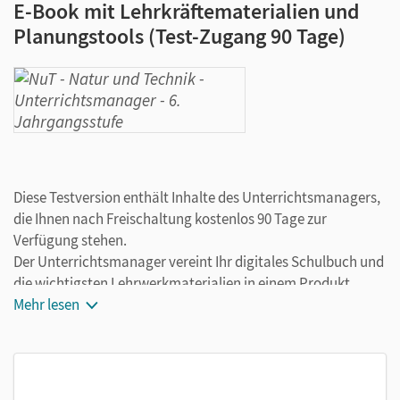
E-Book mit Lehrkräftematerialien und
Planungstools (Test-Zugang 90 Tage)
Diese Testversion enthält Inhalte des Unterrichtsmanagers,
die Ihnen nach Freischaltung kostenlos 90 Tage zur
Verfügung stehen.
Der Unterrichtsmanager vereint Ihr digitales Schulbuch und
die wichtigsten Lehrwerkmaterialien in einem Produkt.
Ergänzt um hilfreiche Planungstools, vereinfacht er Ihre
Mehr lesen
Unterrichtsvorbereitung enorm.