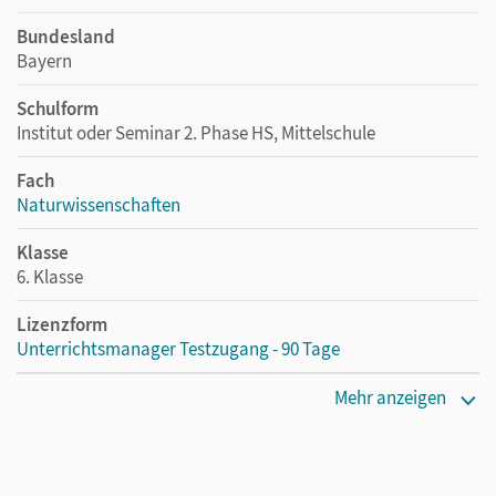
Bundesland
Bayern
Schulform
Institut oder Seminar 2. Phase HS, Mittelschule
Fach
Naturwissenschaften
Klasse
6. Klasse
Lizenzform
Unterrichtsmanager Testzugang - 90 Tage
Erscheinungsdatum
Mehr anzeigen
17.11.2020
Lizenztext
Kostenloser Zugang für Lehrpersonen, um den