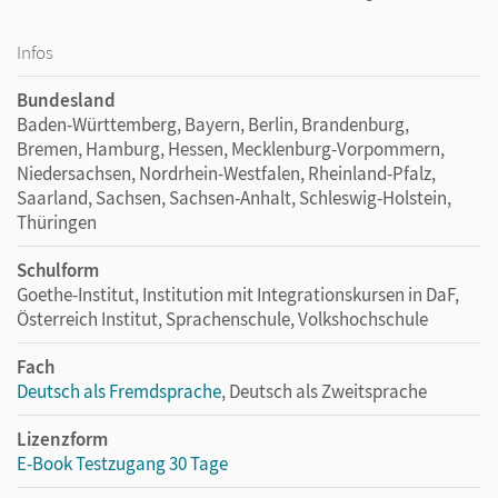
ein Glossar mit den wichtigsten Begriffen.
Infos
Neu in der Cornelsen PagePlayer-App: zwei digitale
Bundesland
Modelltests sowie ein Abschlussquiz zur Wiederholung
Baden-Württemberg, Bayern, Berlin, Brandenburg,
und Festigung
Bremen, Hamburg, Hessen, Mecklenburg-Vorpommern,
Niedersachsen, Nordrhein-Westfalen, Rheinland-Pfalz,
Mit dem Kauf erhalten Sie einen Code zur Freischaltung des
Saarland, Sachsen, Sachsen-Anhalt, Schleswig-Holstein,
E-Books auf
mein.cornelsen.de
.
Thüringen
Praktische Bearbeitungswerkzeuge, wie z. B. Markieren,
Schulform
Textfelder und Notizen, ergänzen im E-Book die
Goethe-Institut, Institution mit Integrationskursen in DaF,
Lehrwerkinhalte.
Österreich Institut, Sprachenschule, Volkshochschule
Fach
Deutsch als Fremdsprache
, Deutsch als Zweitsprache
Lizenzform
E-Book Testzugang 30 Tage