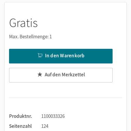
Die Lernenden bekommen in drei Modulen
Informationen über das politische System in
Gratis
Deutschland und in der Europäischen Union,
einen Überblick über die Grunddaten der neueren
deutschen Geschichte sowie
Max. Bestellmenge: 1
einen Einblick in die kulturellen Grundlagen und
Konventionen, Normen und Werte der deutschen
In den Warenkorb
Gesellschaft.
Die Audios zum E-Book lassen sich über Klickstellen direkt
Auf den Merkzettel
an der Buchseite aufrufen.
So sind die Module aufgebaut
Die
Einführungs-Doppelseite
des Lehrwerks führt in
die Themen des Orientierungskurses ein. Hier haben
Produktnr.
1100033326
die Lernenden Gelegenheit, Vorwissen zu aktivieren.
Seitenzahl
124
Jeweils
am Ende der Module
stehen den Lernenden