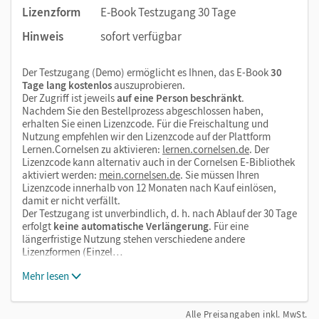
Wiederholungsaufgaben, eine Zusammenfassung der
Lizenzform
E-Book Testzugang 30 Tage
wichtigsten Informationen als
Wissen im Überblick
Hinweis
sofort verfügbar
sowie interaktive Übungen zur Verfügung.
Die letzte Doppelseite
Der Orientierungskurs – Eine
Der Testzugang (Demo) ermöglicht es Ihnen, das E-Book
30
Bilanz
gestattet einen Rückblick auf den gesamten
Tage lang kostenlos
auszuprobieren.
Orientierungskurs. Neben den Übungen in den
Der Zugriff ist jeweils
auf eine Person beschränkt
.
Modulen 1 bis 3 sind die entsprechenden Nummern
Nachdem Sie den Bestellprozess abgeschlossen haben,
erhalten Sie einen Lizenzcode. Für die Freischaltung und
der Fragen aus dem Gesamt-Fragenkatalog zum Test
Nutzung empfehlen wir den Lizenzcode auf der Plattform
„Leben in Deutschland“ als Marginalien angegeben,
Lernen.Cornelsen zu aktivieren:
lernen.cornelsen.de
. Der
sodass die Kursteilnehmer/-innen frühzeitig in die
Lizenzcode kann alternativ auch in der Cornelsen E-Bibliothek
aktiviert werden:
mein.cornelsen.de
. Sie müssen Ihren
Vorbereitung auf den Orientierungskurstest
Lizenzcode innerhalb von 12 Monaten nach Kauf einlösen,
einsteigen können.
damit er nicht verfällt.
Der Testzugang ist unverbindlich, d. h. nach Ablauf der 30 Tage
erfolgt
keine automatische Verlängerung
. Für eine
Der Anhang umfasst
längerfristige Nutzung stehen verschiedene andere
Lizenzformen (Einzel…
Tipps zum Einbürgerungstest und dem Test „Leben in
Mehr lesen
Deutschland“,
einen Modelltest „Leben in Deutschland”,
Alle Preisangaben inkl. MwSt.
Projektideen und