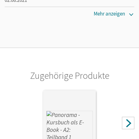
Lizenztext
Mehr anzeigen
Kostenloser Zugang, um das E-Book 30 Tage lang zu testen
Verlag
Cornelsen Verlag
Autor/-in
Finster, Andrea; Winzer-Kiontke, Britta; Jin, Friederike;
Paar-Grünbichler, Verena
Zugehörige Produkte