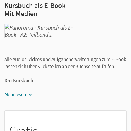
Kursbuch als E-Book
Mit Medien
Alle Audios, Videos und Aufgabenerweiterungen zum E-Book
lassen sich über Klickstellen an der Buchseite aufrufen.
Das Kursbuch
Die Lerninhalte und Sprachhandlungen werden
Mehr lesen
anhand von lebensnahen Dialogen sowie Lese- und
Hörtexten vermittelt.
Bildleisten präsentieren als Bildlexikon die Wortfelder.
Interessante Lesetexte mit landeskundlichem Aspekt
Gratis
am Ende der Einheiten bieten Einblick in den Alltag der