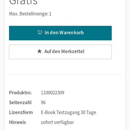
deutschsprachigen Länder.
Max. Bestellmenge: 1
Die großzügig bebilderten Panorama-Seiten sorgen
für weitere Sprechanlässe und bringen
landeskundliche Inhalte unmittelbar in den DaF-
In den Warenkorb
Unterricht.
Mit dem Kauf erhalten Sie einen Code zur Freischaltung des
Auf den Merkzettel
E-Books und der interaktiven Übungen auf
mein.cornelsen.de
.
Im E-Book ergänzen praktische Bearbeitungswerkzeuge,
wie z. B. Markieren, Textfelder und Notizen, die
Lehrwerkinhalte.
Produktnr.
1100022309
Seitenzahl
96
Lizenzform
E-Book Testzugang 30 Tage
Hinweis
sofort verfügbar