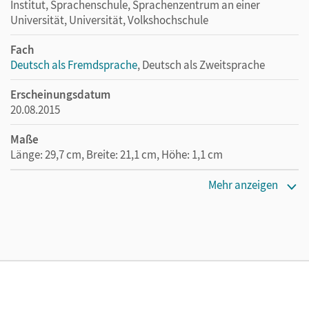
Institut, Sprachenschule, Sprachenzentrum an einer
Universität, Universität, Volkshochschule
Fach
Deutsch als Fremdsprache
, Deutsch als Zweitsprache
Erscheinungsdatum
20.08.2015
Maße
Länge: 29,7 cm, Breite: 21,1 cm, Höhe: 1,1 cm
Verlag
Mehr anzeigen
Cornelsen Verlag
Autor/-in
Jin, Friederike; Finster, Andrea; Winzer-Kiontke, Britta;
Paar-Grünbichler, Verena